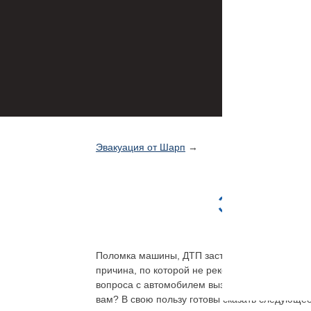
Эвакуация от Шарп
→
Эвакуат
Поломка машины, ДТП заставляет искать спосо
причина, по которой не рекомендуется стара
вопроса с автомобилем вызвать эвакуатор. Кр
вам? В свою пользу готовы сказать следующее