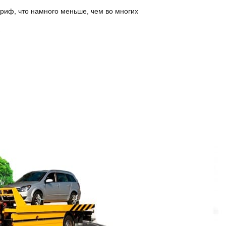
риф, что намного меньше, чем во многих
всегда готовы направить погрузчик на любую
ать и звонок не прервётся в середине
х отличном состоянии, мастерству и
олняются точно и безопасно.
ет и осуществит погрузку, в то время как
но во время аварии или ДТП. Также эвакуатор
есчастного случая.
миралтейский район по низким ценам.
о