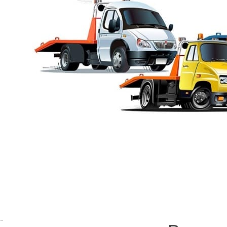
ор Василеостровский рай
б доставки на ремонт. Поврежден механизм может быть более серьё
ться продолжить на том же транспорте передвижение
.
Лучше вызвать
углосуточно эвакуатор Василеостровский район Спб заказать пред
: