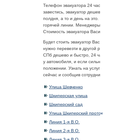
Телефон эвакуатора 24 часа готов принять в
завестись, эвакуатор дешево и быстро достав
полдня, а то и день на это. Если колесо зак
горячей линии. Менеджеры направят к вам тех
Стоимость эвакуатора Василеостровский райо
Будет стоить эвакуатор Василеостровский рай
нужно перевезти в другой район города, приг
СПб дешево и быстро, 24 часа в сутки будет 
у автомобиля, и если сильно повреждён кузо
положении. Узнать на услугу эвакуатора
цен
сейчас и сообщив сотруднику марку автомобил
Улица Шевченко
Шкиперская улица
Шкиперский сад
Улица Шкиперский проток
Линия 1-я В.О.
Линия 2-я В.О.
Линия 3-я В.О.