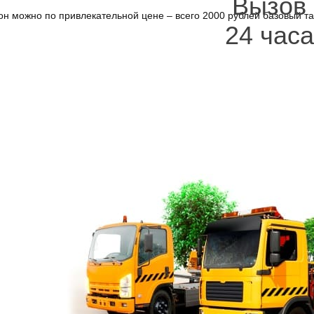
Вызов
н можно по привлекательной цене – всего 2000 рублей базовый та
24 часа
ониться и не нужно слушать гудки, так как менеджеры Call-центра 
но дозвониться, эвакуатор быстро
Василеостровский район
вызв
ерезвонить и заявку быстрее заполнить.
одаря использованию оснащённых хорошим оборудованием машин, и
видимость и есть усложняющие ситуацию препятствия, работы вып
0-20 минут. Эвакуатор Василеостровский район
Спб
быстро подъед
5 часа.
 Санкт-Петербурге не проблема в срочном порядке, непосредствен
но для запланированной перевозки.
 гарантии безопасности, исключения риска убытков в результате н
тотранспорта и мототехники. Можно вызвать грузовой эвакуатор Ад
иков, что обеспечивает высокий уровень сервиса.
вский район улицы круглосуточн