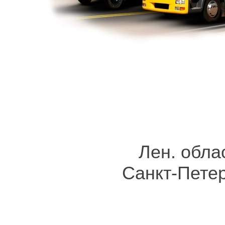
аш сигнал о проблеме. Мы поможем решить вопрос с поломкой. Есл
ит автомобиль на станцию технического обслуживания и за час удас
линило, машина застряла в сугробе, заблокирован выезд другой ма
нику для того, чтобы транспортное средство можно было вытолкнут
н
круглосуточно
приемлема. Заказать услугу выгодно в любое вре
он дешево, если нужно перевезти автомобиль по месту и если его
ород. Гарантируется безопасность во время перевозки эвакуатором,
обеспечена погрузка и доставка при заблокированной колёсной базе
в, смещён центр тяжести, машина находится в неправильном
ы
Василеостровский район можно заранее, позвонив по прямо
я и улицу:
Лен. обла
Санкт-Пете