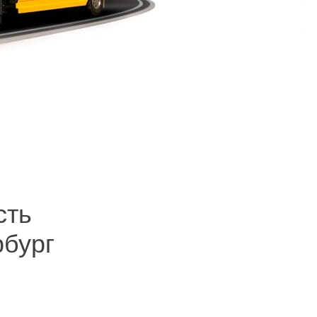
и на светофоре остановившись, не получается
тся всё уладить, хотя можно было потратить
шиной, можно позвонить по телефону нашей
ь, вытащить, передвинуть и не повредить его.
мя дня и ночи.
сть
рбург