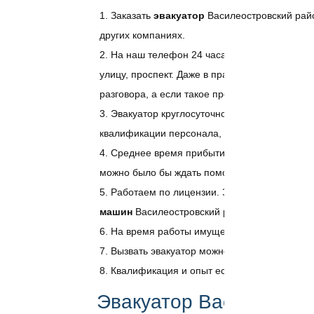
Заказать
эвакуатор
Василеостровский райо
других компаниях.
На наш телефон 24 часа в сутки можно дозв
улицу, проспект. Даже в праздничные дни мож
разговора, а если такое произойдёт, можно п
Эвакуатор круглосуточно работает и благ
квалификации персонала, даже когда плохая 
Среднее время прибытия помощи к месту 1
можно было бы ждать помощи и 40 минут, и 1,
Работаем по лицензии. Заказать эвакуатор
машин
Василеостровский район заказать мож
На время работы имущество страхуется для
Вызвать эвакуатор можно для легкового ав
Квалификация и опыт есть у наших сотрудн
Эвакуатор Василеостро