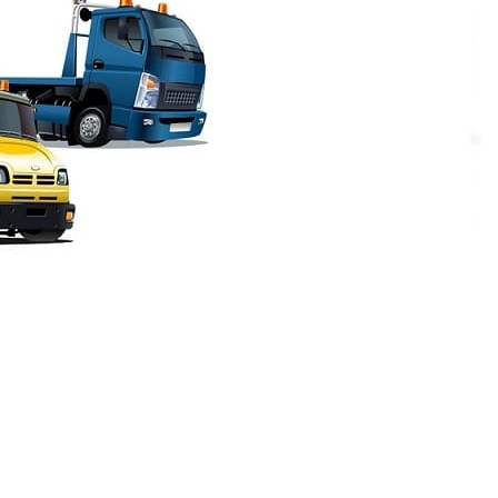
он улицы
зно, чем, кажется навскидку. И это та
 такси, позвонить друзьям, а для решения
лагаем в нашей компании. Чем это выгодно