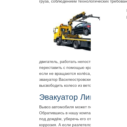
груза, соблюдением технологических требован
двигатель, работать непостоянно, заводится ч
переставить с помощью крана-манипулятора. В
если не вращаются колёса, невозможно выверн
эвакуатор Василеостровский район дешево, т
высвободить колесо из веток, ямы, размытого г
Эвакуатор Линия 18-я В
Вывоз автомобиля может потребоваться и когд
Обратившись в нашу компанию, можно обеспеч
под дождём, уберечь его от затопления изнут
коррозия. А если разлетелось стекло или не 