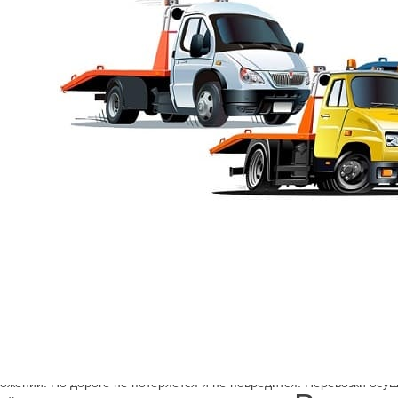
Эвакуатор Линия 18-я В.О
сть, СПб? Дешевые тарифы предлагаются в нашей компании. Откуд
е, Петрозаводскую улицу, Кольцевую, Набережную. Где машина нах
аторы Василеостровский район оснащены тралом, на котором она 
ложении. По дороге не потеряется и не повредится. Перевозки ос