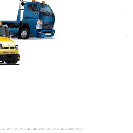
.
а можно машину вывезти? Подъедет эвакуатор
одится, туда и будет доставлена спецтехника
будет удобно размещена, будет прочно
уществляются официально, со страхованием