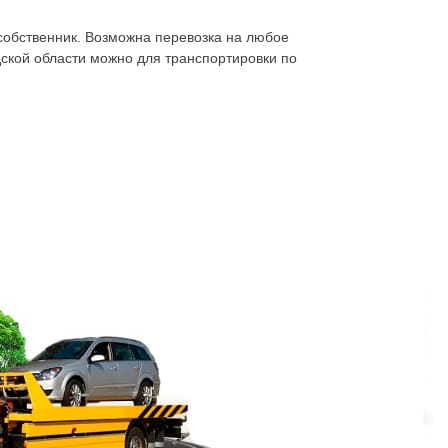
т собственник. Возможна перевозка на любое
дской области можно для транспортировки по
рбург. Чаще всего причиной, по которой
вность транспортного средства и тут уж
сервис? Звоните! Эвакуатор Линия 18-я В.О.
аться о том, сколько ещё придётся простоять,
ходного движения. Может не заводится
у можно закатить на борт или приподнять и
ь проблему, вывезти машину на ремонт, даже
системы, одной из её деталей. Заказав
ратить поломку ходовой – аккуратно
нуть, повредить.
 ДТП, столкновения, потери управления.
ным бампером, вмятиной на боку, мокнущего
т, тем более значительной может быть
 автомобиль повреждённый в ДТП надолго под