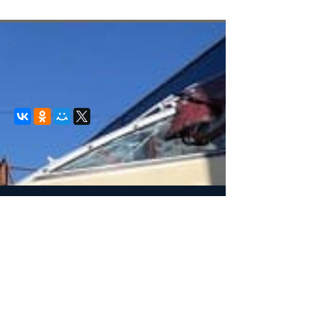
.
© 2008-2021 mvvkni