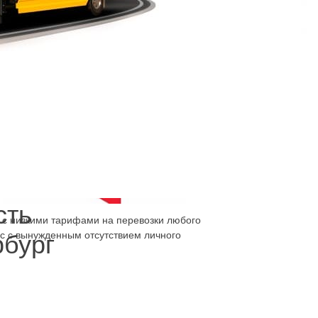
, где она будет в безопасности.
сть
б с низкими тарифами на перевозки любого
ос с вынужденным отсутствием личного
рбург