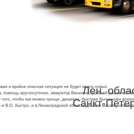
куатор Василеостровский район, можно быстро машину вывезти туда
азать эвакуатор Линия 18-я В.О. можно в любой день
ь номер телефона, 24 часа работающего Call-центра и
ое средство, его марку, номер, что произошло, куда его
 телефон для обратной связи. На телефоны
. можно звонить
,
если речь идёт о легковом автомобиле и
, БМВ, Ситроен, любым другим авто благодаря
, выполняющих перевозки, вопрос будет быстро решён и
шево будет стоить. Мерседес на 4 пассажира перевезём,
глосуточных эвакуаторов Линия 18-я В.О. стоит записать,
 того, что эвакуатор круглосуточно недорого стоит, услуги
вая и крайне опасная ситуация не будет иметь новых
Лен. обла
з, помощь круглосуточно, эвакуатор Василеостровский район и СП
ля того, чтобы как можно проще, дешевле, быстрее был решён вопр
Санкт-Пете
-я В.О. быстро, и в Ленинградской области дёшево машину отвезёт.