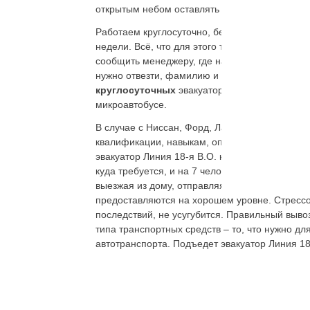
открытым небом оставлять нельзя. Вызвав эва
Работаем круглосуточно, без перерывов, и зак
недели. Всё, что для этого требуется, набрат
сообщить менеджеру, где находится транспортн
нужно отвезти, фамилию и имя собственника,
круглосуточных
эвакуаторов Линия 18-я В.О
микроавтобусе.
В случае с Ниссан, Форд, Лада, Рено, Тойота
квалификации, навыкам, опыту, специалистов
эвакуатор Линия 18-я В.О. круглосуточный де
куда требуется, и на 7 человек.
Телефоны
кру
выезжая из дому, отправляясь за город. Помимо
предоставляются на хорошем уровне. Стрессо
последствий, не усугубится. Правильный выво
типа транспортных средств – то, что нужно д
автотранспорта. Подъедет эвакуатор Линия 18