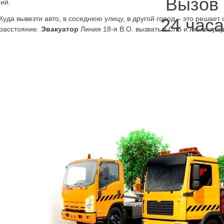
Вызов
ий.
Куда вывезти авто, в соседнюю улицу, в другой город – это решае
24 часа
расстояние.
Эвакуатор
Линия 18-я В.О. вызвать в Спб и Ленингра
городу, в Колчаново, Старую Лагоду, Волхов, Кировск, в Санкт-Пете
вызывается эвакуатор Василеостровский район, становится неиспра
главное довезти его на станцию по ремонту. Нужен ближайший авто
дешево и быстро вывезет машину на ремонт.
Заказав эвакуатор Линия 18-я В.О., окрестностях, можно не волнов
провозится с автомобилем. Неисправность это проблема для само
ерез раз. Но для перевозки на эвакуаторе это не проблема. Машин
ызвав эвакуатор Линия 18-я В.О.,
дешево и быстро
можно решит
уть руль вправо-влево – обнаружила себя неисправность ходовой 
елефоном нашей компании воспользовавшись, можно также предотв
рунта, не газуя слишком сильно, долго, подвеску, ось не рискуя пог
.О. круглосуточно
а складывается аварийная ситуация из-за пробитых шин или из-за
ить перевозку на ремонт, домой в гараж автомобиля с повреждён
ри, если кузов повреждён. В таких случаях чем дольше машина стои
закрывается дверь, и салон может быть повреждён. Зимой и летом