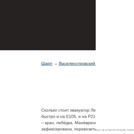
Шарп
→
Василеостровский район эвакуатор
Сколько стоит эвакуатор Ленинградская обла
быстро и на Е105, и на Р21, Мурманское шосс
– кран, лебёдка. Манёвренные, мощные эваку
зафиксирована, перевозиться в статичном по