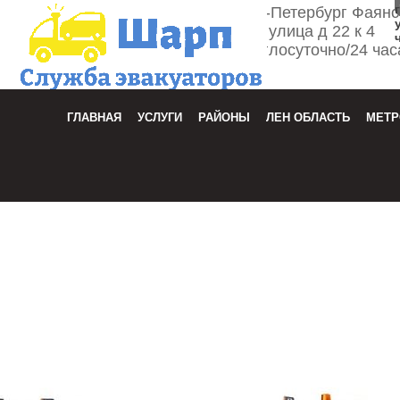
г. Санкт-Петербург Фаян
улица д 22 к 4
Круглосуточно/24 час
Зака
ГЛАВНАЯ
УСЛУГИ
РАЙОНЫ
ЛЕН ОБЛАСТЬ
МЕТР