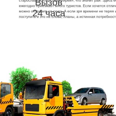
Вызов
старославянского слова «ирей», что значит рай. Здесь е
ежегодно приезжает много туристов. Если хочется отли
24 часа
можно отправиться сюда. А если зря времени не теряя 
поступить и это не слова, планы, а
истинная потребност
записать также номера
телефонов, по которым
можно в любой день недели,
круглосуточно, без
перерывов и выходных
вызвать
эвакуатор Вырица
.
Предлагается:
автопогрузчик по низким
ценам;
специализированная
помощь с вывозом для
неисправного автомобиля
и повреждённого в ДТП;
вывоз со стоянки аэропорта, железнодорожного вокза
Ленинградской области.