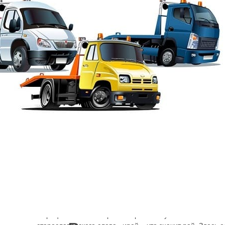
Эвакуация от Шарп
→
Эвакуатор Вы
В 30 километрах от Санкт-Петербурга расположен посёл
прошлого столетия именовали не иначе как город-сад. 
безусловное достоинство, а также ткацкая фабрика, д
завод, торговые предприятия, ГЭС. Появился он притом а
намного раньше, чем в случае со многими другими гор
Вырица от слова «вырь» или речная пучина. Также може