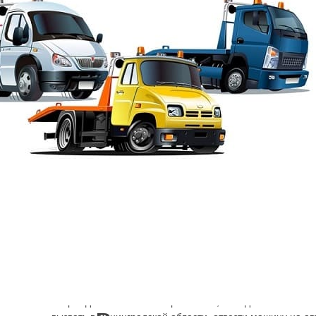
Эвакуация от Шарп
→
Эвакуатор Мши
Межгородские поездки это и хорошо и плохо. Хорошо дл
автотуризм и плохо для заядлого домоседа. Вызвать на 
Е-95, Р-23 можно без проблем и это то, что нужно для
её аварийным состоянием, которое может возникнуть в
аварийности это и погодный фактор, и интенсивная эксп
повреждения. Чтобы ни произошло, выход из положени