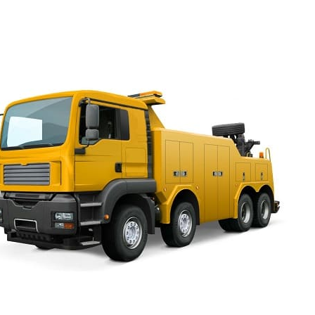
можно предпринять, если неисправна колёсная база.
Может быть отвезена машина на Новую, Малую железн
можно на Луговую, Школьную, Советских Воинов запрос
дешево и быстро отвезти её в Сиверский, Вырицу, Гатчи
Петербурга может быть запрошена доставка. Иногда тр
ломается в начале путешествия и хочется его быстрее п
его надо отвезти как можно быстрее на ближайший авто
Пользоваться частично исправным автомобилем водител
не обнаружится во время плановой проверки систем. Е
деталей, которые не проявляют себя и только когда дет
негодность, проблема будет обнаружена. Такого типа п
проявлять себя особенно во время длительных поездок
лучше машину осмотреть, продиагностировать. Тогда и 
что понадобиться эвакуатор. В Мшинской
круглосуточ
погрузку, выгрузку, но аварии это всегда некстати, неже
окружающих. Естественно стараться машину ремонтиро
Когда дальние поездки приходится
осуществлять постоянно,
автомобиль почаще надо механику