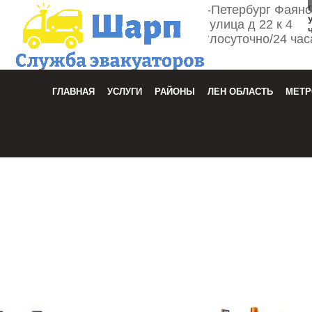
г. Санкт-Петербург Фаян
улица д 22 к 4
Круглосуточно/24 час
Зака
ГЛАВНАЯ
УСЛУГИ
РАЙОНЫ
ЛЕН ОБЛАСТЬ
МЕТР