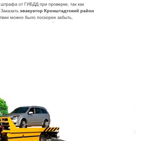
 штрафа от ГИБДД при проверке, так как
 Заказать
эвакуатор Кронштадтский район
твии можно было поскорее забыть,
х систем, которые могли быть повреждены.
ать можно актуального класса спецтехнику, со
Диспетчер примет информацию о ситуации и
тадтском районе работающем, нужно
где находится транспортное средство. По
 нет запаски, также помогут у нас ситуацию
луга, как выездной шиномонтаж, дозаправка,
 действует, можно прямо сейчас, позвонив по
отранспорта, мототехники, водного
еления и гостей города. Будет стоить
 плохого состояния спецтехники. Работаем по
ельствах дорожно-транспортного