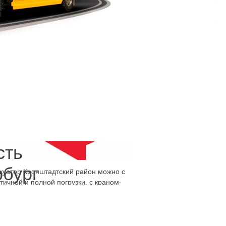
уатор Кронштадтский район, дешево и
 как избежать крена, раскачивания,
азать автотехпомощь в нашей компании и
сть
рбург
акуатор Кронштадтский район можно с
ичной и полной погрузки, с краном-
ехники не ждать, исключить риск, заказать
ство.