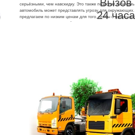
Вызов
серьёзными, чем навскидку. Это также позволит избежать
автомобиль может представлять угрозу для окружающих.
24 часа
предлагаем по низким ценам для того, чтобы о происшес
отремонтировать автомобиль сразу, провести осмотр все
Подъедет эвакуатор быстро в Кронштадтский район. Вызв
всем необходимым инструментарием и оборудованием. 
лнять погрузку. Позвонив по телефону эвакуатора,
24 часа
в Кронш
лефон для обратной связи. Автопогрузчик тут же выедет к месту, 
грузовой эвакуатор Кронштадтский район. Если проколото колесо и
ов Кронштадтский район Санкт-Петербург предусмотрена и такая ус
на все услуги службы эвакуаторов цена Кронштадтский район какая
обеспечения европейского качества техпомощи для владельцев авт
ий район 24 часа
ского оборудования также предоставляются нашей компанией для нас
груз не будет повреждён из-за непрофессиональности сотрудников,
, требования по карантинным мерам.
 Спб быстро, ждать долго не нужно было в экстремальных обстоят