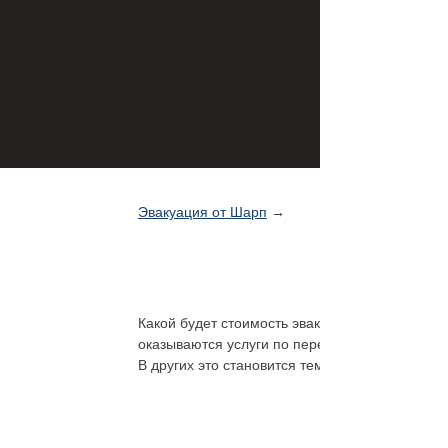
Эвакуация от Шарп
→
Эв
Какой будет стоимость эвакуатора Круглосуто
оказываются услуги по перевозкам авто и не 
В других это становится тем условием, котор