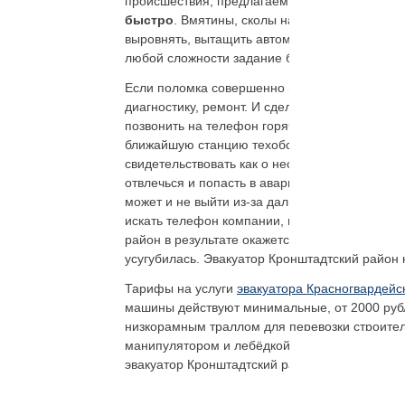
происшествия, предлагаем сохранить наши ре
быстро
. Вмятины, сколы на кузове не будут 
выровнять, вытащить автомобиль из оврага, я
любой сложности задание будет выполнено.
Если поломка совершенно незначительная, вс
диагностику, ремонт. И сделать это проще, не
позвонить на телефон горячей линии эвакуат
ближайшую станцию техобслуживания. Стук, гу
свидетельствовать как о несерьёзной неисправ
отвлечься и попасть в аварию. Доехать к зап
может и не выйти из-за дальнейшего поврежд
искать телефон компании, предоставляющей у
район в результате окажется более выгодным
усугубилась. Эвакуатор Кронштадтский район к
Тарифы на услуги
эвакуатора Красногвардейс
машины действуют минимальные, от 2000 рубле
низкорамным траллом для перевозки строитель
манипулятором и лебёдкой. Предлагаем при во
эвакуатор Кронштадтский район Спб, дешево и