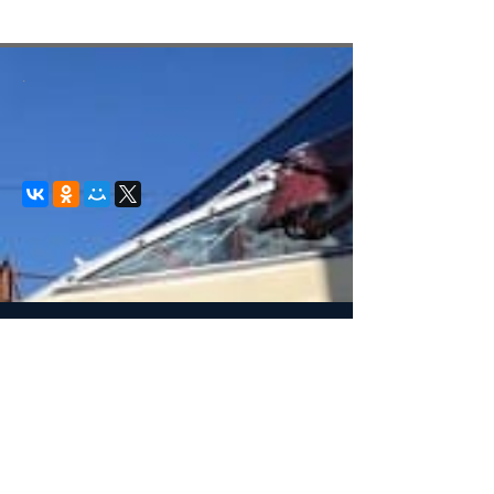
.
© 2008-2021 mvvkni