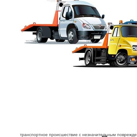
акуатор Кронштадтский ра
чно предоставляется техпомощь в перевозке по тарифу от 2000 руб
было нареканий, что мы считаем важным достижением. Без помощи 
ое позволяет с большей пользой разрешить ситуацию.
Нужен обязательно эвакуатор, если машина сильно пов
происшествии. Без него не обойтись. Также лучше заказа
транспортное происшествие с незначительным повреждени