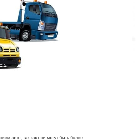
йон
лей в час. Не первый год нашей компанией
эвакуатора не обойтись в некоторых случаях.
реждена в дорожно-транспортном
ть автопогрузчик, если произошло дорожно-
ем авто, так как они могут быть более