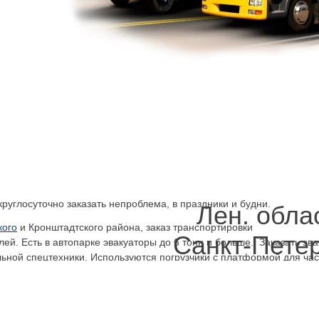
квизиты, обращаться к нам. Одну машину и несколько отвезёт эвак
угрожать имуществу благодаря помощи специалистов, которые знают,
мы, кювета. Круглосуточно, в хорошую и плохую погоду можно зак
ё равно желательно как можно быстрее провести
 продолжая использование автотранспорта, прервав поездку,
оров Кронштадтский район
СПб
, заказав доставку на
л, лязг, посторонний шум любого типа, например, могут
ности, так и о серьёзной. Размышляя об этом легко
ланированному конечному пункту начатого путешествия
ения механизма, давшей сбой детали. Всё равно придётся
слуги эвакуатора. Сразу вызвать эвакуатор Кронштадтский
 решением, которое не было принято и ситуация
руглосуточно заказать непроблема, в праздники и будни.
Лен. обла
кого
и Кронштадтского района, заказ транспортировки
Санкт-Пете
й. Есть в автопарке эвакуаторы до 6 тонн и больше. Заказать эв
ной спецтехники. Используются погрузчики с платформой для част
зникновении проблем с эксплуатацией автомобиля, колёсной спецт
 быстро, 24 часа в сутки готовый безопасно перевезти ваше имуще