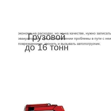
и не заводится мотор, не хватило топлива на завершен
забытым дома водительское удостоверение. Эвакуатор
дешево и быстро, 24 часа готов прибыть для транспорт
дальнейшему использованию автомобиля, несложного р
шиномонтажа, дозаправки. Эвакуатор Курортный район
вызвать в праздники и будни. Чтобы воспользоваться ус
экономя на расходах, но не на качестве, нужно записа
Грузовой
эвакуаторов и при возникновении проблемы в пути с не
повреждением, звонить и вызывать автопогрузчик.
до 16 тонн
.