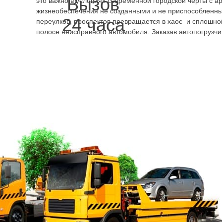
Вызов
это важно в условиях современной городской черты с а
жизнеобеспечения не созданными и не приспособленны
24 часа
переулков, проспектов превращается в хаос и сплошно
полосе неисправного автомобиля. Заказав автопогрузч
это предотвратить. Не обязательно чтобы он мешал, за
Заказать автоэвакуатор в
Курортном районе
это
лучший вариант и по цене,
и по качеству
предоставления услуг.
Стоимость эвакуатора для
вас в Курортном районе,
круглосуточный тариф
можно узнать по телефону
заранее. Для этого нужно сообщить оператору марку ав
можно для того, чтобы и не ожидая ничего плохого, сохр
что делать, если произошло столкновение, был утрачен
или проявилась поломка в момент движения по дороге.
Курортном р-не дешево и быстро осуществит погрузку т
даже находящегося в неправильном положении из-за ав
специалистов. Поскольку в серьёзных дорожно-транспо