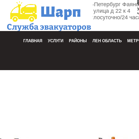
г. Санкт-Петербург Фаян
улица д 22 к 4
Круглосуточно/24 час
Зака
ГЛАВНАЯ
УСЛУГИ
РАЙОНЫ
ЛЕН ОБЛАСТЬ
МЕТР