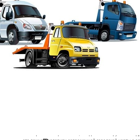
Эвакуация от Шарп
→
Эвакуатор Курортн
Срочно вызвать эвакуатор для авто в Курортный район в
проблема. Мы предоставляем круглосуточно услугу, в б
Привилегия наших клиентов недорогой и качественный с
Курортный район Санкт-Петербурга подъедет быстро и б
погрузка транспортного средства. Уже через 5 минут по
часа принимающий заказы, выедет автопогрузчик на адр