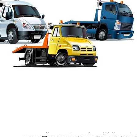
Эвакуация от Шарп
→
Эвакуатор То
Если вы не знаете, где можно заказать буксир аварийно
Пулковское шоссе, на Киевское шоссе или дорогу А-120,
нужен, звоните по телефонам круглосуточный эвакуатор
решения вопроса с попавшей в ДТП машиной, поломавш
топлива, с пробитым колесом, нужно сообщить менедже
местонахождение. Эти данные нужны будут для того, чт