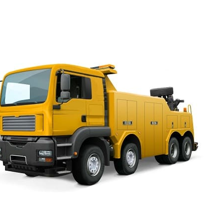
окажем содействие в подготовке документов для перево
Всегда, вызывая эвакуатор в Тосно, быстро можно до
направлен погрузчик.
Телефон 24 часа
принимает звон
Вывоз возможен как для легкового автомобиля, так и
Эвакуатор Тосно круглосуточно, недорого вывезет в ну
крупногабаритный и компактный автотранспорт при п
загрузив его на трал.
Даётся гарантия на сохранность имущества на всё в
Предлагаем не ждать, записать
телефоны
эвакуатора Форносово
и
Тосно. Круглосуточно, дешево можно
организовать вывоз и ещё одним
преимуществом будет то, что у
поломки или повреждённого
механизма не будет
дополнительного действия,
способного причинить механизму ещё больший вред. Э