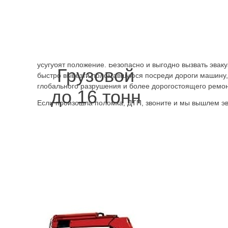
действий, так как если машина погружена на эвакуатор,
перегрев, вибрация, удары, как если бы она и дальше и
неисправными запчастями. За езду на неисправном авт
штраф, а повреждения от ДТП часто имеют отсроченное
действие. Что же касается самостоятельного ремонта, 
можно, иногда нужен автомеханик, а самостоятельные 
усугубят положение. Безопасно и выгодно вызвать эваку
Грузовой
быстро вывезти поломавшуюся посреди дороги машину,
глобального разрушения и более дорогостоящего ремон
до 16 тонн
Если произошла поломка, ДТП, звоните и мы вышлем эв
Пулковское, Киевское шоссе, А-120, в район Тосно. Удо
эвакуатор в городе Тосно. Быстро в
Ленинградской об
доставлен к нужному адресу по месту или в Шапки, Фор
Колпино, Павловск, Санкт-Петербург
.
.