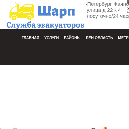
г. Санкт-Петербург Фаян
улица д 22 к 4
Круглосуточно/24 час
Зака
ГЛАВНАЯ
УСЛУГИ
РАЙОНЫ
ЛЕН ОБЛАСТЬ
МЕТР