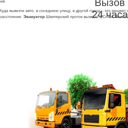
Вызов
ий.
Куда вывезти авто, в соседнюю улицу, в другой город – это решае
24 часа
расстояние.
Эвакуатор
Шкиперский проток вызвать в Спб и Ленин
по городу, в Колчаново, Старую Лагоду, Волхов, Кировск, в Санкт-П
вызывается эвакуатор Василеостровский район, становится неиспра
главное довезти его на станцию по ремонту. Нужен ближайший авт
проток дешево и быстро вывезет машину на ремонт.
Заказав эвакуатор Шкиперский проток, окрестностях, можно не вол
простоять, провозится с автомобилем. Неисправность это проблем
аводится через раз. Но для перевозки на эвакуаторе это не пробл
анипулятора. Вызвав эвакуатор Шкиперский проток,
дешево и бы
евозможно вывернуть руль вправо-влево – обнаружила себя неиспр
й район дешево, телефоном нашей компании воспользовавшись, мо
азмытого грунта, не газуя слишком сильно, долго, подвеску, ось не 
проток круглосуточно
а складывается аварийная ситуация из-за пробитых шин или из-за
ить перевозку на ремонт, домой в гараж автомобиля с повреждён
ри, если кузов повреждён. В таких случаях чем дольше машина стои
закрывается дверь, и салон может быть повреждён. Зимой и летом