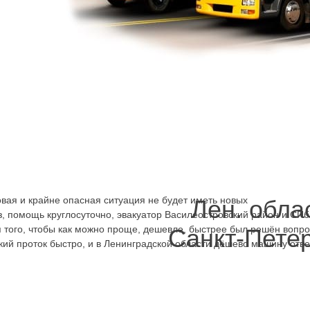
куатор Василеостровский район, можно быстро машину вывезти туда
казать эвакуатор Шкиперский проток можно в любой день
ь номер телефона, 24 часа работающего Call-центра и
ое средство, его марку, номер, что произошло, куда его
 телефон для обратной связи. На телефоны
ток можно звонить
,
если речь идёт о легковом автомобиле и
, БМВ, Ситроен, любым другим авто благодаря
, выполняющих перевозки, вопрос будет быстро решён и
дешево будет стоить. Мерседес на 4 пассажира перевезём,
углосуточных эвакуаторов Шкиперский проток стоит записать,
 того, что эвакуатор круглосуточно недорого стоит, услуги
вая и крайне опасная ситуация не будет иметь новых
Лен. обла
з, помощь круглосуточно, эвакуатор Василеостровский район и СП
ля того, чтобы как можно проще, дешевле, быстрее был решён вопр
Санкт-Пете
ий проток быстро, и в Ленинградской области дёшево машину отве