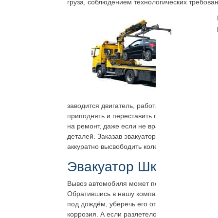
груза, соблюдением технологических требован
заводится двигатель, работать непостоянно, з
приподнять и переставить с помощью крана-м
на ремонт, даже если не вращаются колёса, н
деталей. Заказав эвакуатор Василеостровски
аккуратно высвободить колесо из веток, ямы, р
Эвакуатор Шкиперский 
Вывоз автомобиля может потребоваться и когд
Обратившись в нашу компанию, можно обеспеч
под дождём, уберечь его от затопления изнут
коррозия. А если разлетелось стекло или не 