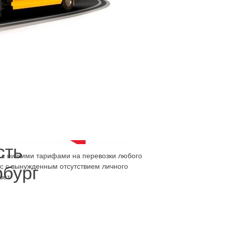
, где она будет в безопасности.
сть
б с низкими тарифами на перевозки любого
ос с вынужденным отсутствием личного
рбург
зёт.