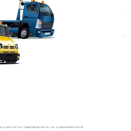
ок
а можно машину вывезти? Подъедет эвакуатор
одится, туда и будет доставлена спецтехника
будет удобно размещена, будет прочно
уществляются официально, со страхованием