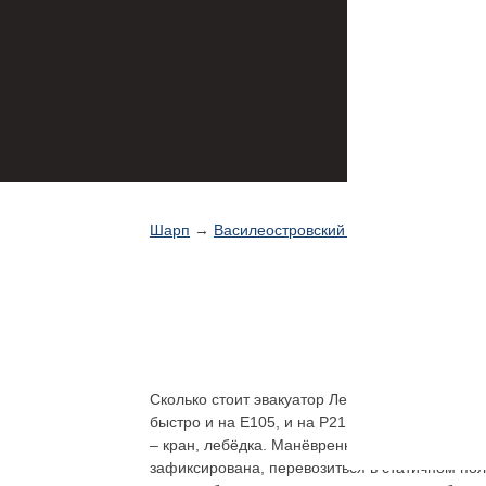
Шарп
→
Василеостровский район эвакуатор
Э
Сколько стоит эвакуатор Ленинградская обла
быстро и на Е105, и на Р21, Мурманское шосс
– кран, лебёдка. Манёвренные, мощные эваку
зафиксирована, перевозиться в статичном по