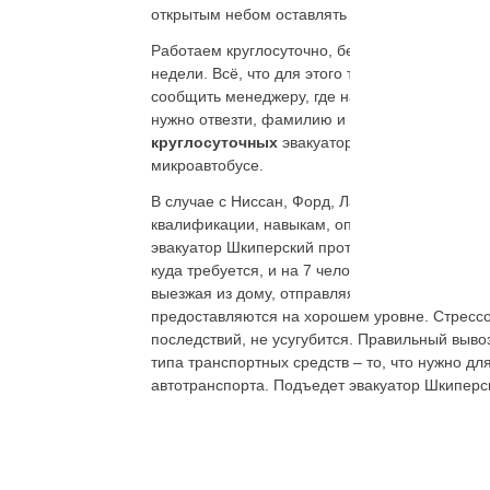
открытым небом оставлять нельзя. Вызвав эва
Работаем круглосуточно, без перерывов, и за
недели. Всё, что для этого требуется, набрат
сообщить менеджеру, где находится транспортн
нужно отвезти, фамилию и имя собственника,
круглосуточных
эвакуаторов Шкиперский про
микроавтобусе.
В случае с Ниссан, Форд, Лада, Рено, Тойота
квалификации, навыкам, опыту, специалистов
эвакуатор Шкиперский проток круглосуточный 
куда требуется, и на 7 человек.
Телефоны
кр
выезжая из дому, отправляясь за город. Помимо
предоставляются на хорошем уровне. Стрессо
последствий, не усугубится. Правильный выво
типа транспортных средств – то, что нужно д
автотранспорта. Подъедет эвакуатор Шкиперск