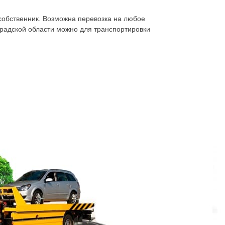
т собственник. Возможна перевозка на любое
градской области можно для транспортировки
етербург. Чаще всего причиной, по которой
вность транспортного средства и тут уж
осервис? Звоните! Эвакуатор Шкиперский
новаться о том, сколько ещё придётся
а для самоходного движения. Может не
ема. Машину можно закатить на борт или
стро
можно решить проблему, вывезти машину
авность ходовой системы, одной из её
жно также предотвратить поломку ходовой –
рискуя погнуть, повредить.
 ДТП, столкновения, потери управления.
ным бампером, вмятиной на боку, мокнущего
т, тем более значительной может быть
 автомобиль повреждённый в ДТП надолго под