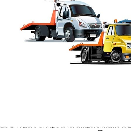
вакуатор Шкиперский прот
сть, СПб? Дешевые тарифы предлагаются в нашей компании. Откуд
е, Петрозаводскую улицу, Кольцевую, Набережную. Где машина нах
аторы Василеостровский район оснащены тралом, на котором она 
ложении. По дороге не потеряется и не повредится. Перевозки ос