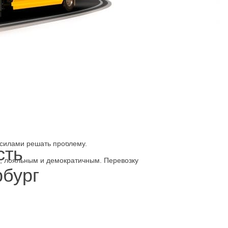
забыты документы, закончилась страховка,
н другими автомобилями и владельцев найти не
родолжить поездку плохое самочувствие,
 Это по-настоящему выгодно благодаря низким
усугубления ситуации. Заказ на
 сервис это квалификация сотрудников,
которые исключают более сильное
 силами решать проблему.
сть
м, лояльным и демократичным. Перевозку
рбург