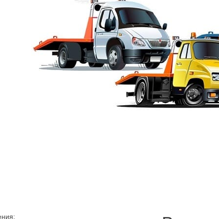
акуатор Астраханская ул
-Петербурге, предлагаем не ждать, воспользоваться сервисом мгн
я автомобиля эвакуатор. Уже через час транспортное средство буд
даже в соседние районы округа – по низким ценам.
ения: