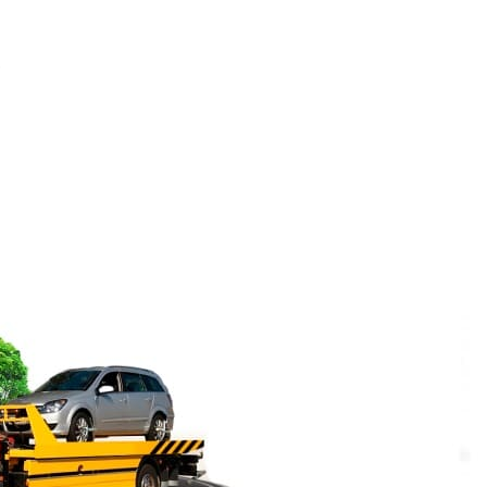
язательное условие правильное её
без риска повреждения колёсной базы, кузова.
безопасно. Вызвать эвакуатор Астраханская
й экспертами, производителями автотранспорта