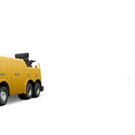
стряски, крена автомобиль специалисты
ом. В автопарке есть погрузчики для
м, откидным верхом. Есть оборудование для
сли произошло ДТП, и когда машина посреди
 ситуаций, которые в дороге могут произойти.
сразу заказать надёжный эвакуатор
емь дней в неделю можно вызвать эвакуатор,
ом, ведь сразу можно отвезти автомобиль в
хотя можно было потратить полдня, да ещё и
вреждается, а в неисправном состоянии
куатор Астраханская улица и
эвакуатор Улица
ти в соседний населённый пункт. Надёжный