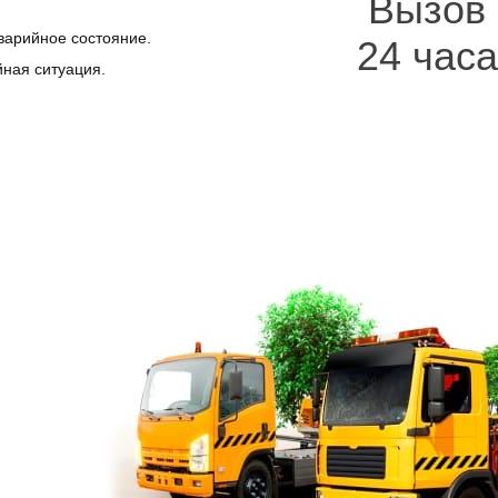
Вызов
варийное состояние.
24 часа
йная ситуация.
ии на неспешное решение возникшей проблемы.
машина требует внимания, но лучше поручить всё специалистам, об
атор Астраханская улица
в СПб. Преимущества:
ное прибытие спецтехники;
ное время, день недели;
ием стандартов перевозки;
ыполнения работ;
т и сразу можно узнать стоимость услуг.
жно, организовать перевозку по правилам для своего автомобиля – 
зды вообще, в другом случае это возможно, но не желательно, не 
озку, мудро и выгодно в обоих случаях, так как это рекомендуемы