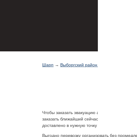
Шарп
→
Выборгский район эвакуатор
Эв
Чтобы заказать эвакуацию автомобиля в Санкт
заказать ближайший сейчас к месту нахождени
доставлено в нужную точку района, города, и 
Выгодно перевозку организовать без промедл