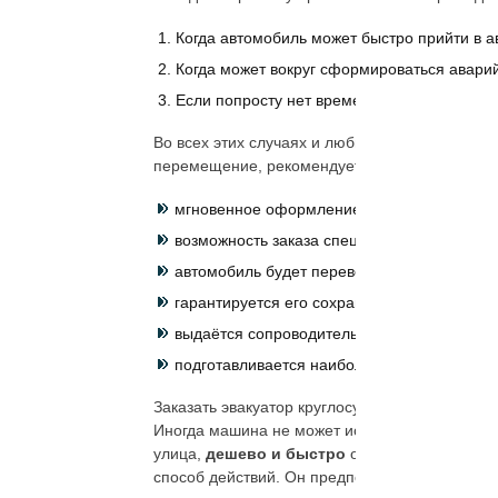
Когда автомобиль может быстро прийти в а
Когда может вокруг сформироваться авари
Если попросту нет времени в распоряжен
Во всех этих случаях и любых других, когда 
перемещение, рекомендуется вызывать
эваку
мгновенное оформление заявки и оператив
возможность заказа спецтехники на конкрет
автомобиль будет перевозиться с соблюден
гарантируется его сохранность во время в
выдаётся сопроводительная документация;
подготавливается наиболее удобный маршру
Заказать эвакуатор круглосуточно, дешево мо
Иногда машина не может использоваться для е
улица,
дешево и быстро
организовать перев
способ действий. Он предпочтителен: