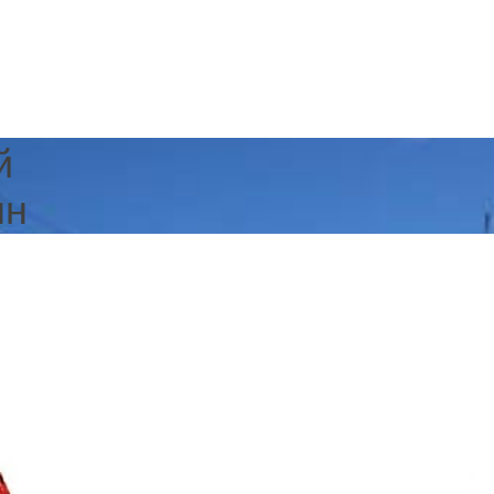
й
нн
и создание сайтов.