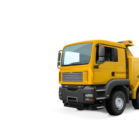
я улица заказать
лен ближайший к адресу погрузки эвакуатор. Без рывков, ударов, в
зки осуществляются методом полной и частичной погрузки.
 недорого может перевезти автомобиль любой марки, с любым кузов
рожников и женских авто, семейного типа, спорткаров, с прицепо
ссчитывать, вызвать эвакуатор Астраханская улица СПб быстро, е
еквизиты сервиса лучшее решение на случай любых непредвиденных
также можно заранее, чтобы в экстренном случае не растеряться, 
тандарту исключается любое новое повреждение. Круглосуточно, с
т быть обеспечено быстрое решение вопроса с дальнейшим ремонт
лица в СПб, дешево и за пару часов легко будет машину починить, 
потратить. Дольше авто в ремонте не нуждается, когда меньше по
остоя на домашней парковке, офисной стоянке можно вызвать эва
шение, если автомобиль необходимо из Выборгского района отвез
анием эвакуатор это недорого и по-настоящему удобно.