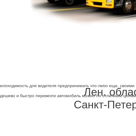
е с формированием тех или иных препятствий другого качества – 
закончился бензин, транспорт забран на спецстоянку, заблокирова
смотра из-за пересадки в поезд или на самолёт, водителю мешает п
й адрес офиса и так далее.
х эвакуаторов Астраханская улица – то, что нужно в этих случаях.
чением современной техники. Профессионализм это страховка от 
 СПб отправить – единственное, что на самом деле требуется. Наш
ивается комфорт посредствам соблюдения стандартов перевозки, 
необходимость для водителя предпринимать что-либо ещё, своими
Лен. обла
, дешево и быстро перевезти автомобиль можно по отличным цена
Санкт-Пете
ав с сотрудниками компании на эвакуаторе далее.
евозки.