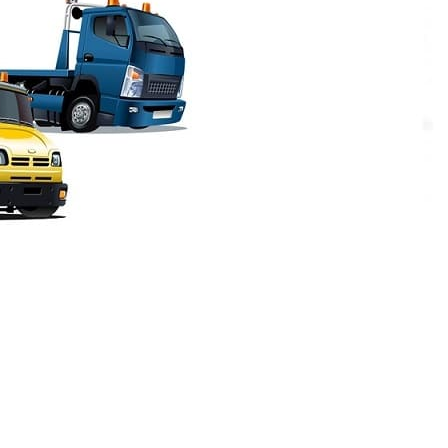
ица
овенной заявки на спецтехнику. Предлагаем
ет перевозиться специалистами. Будет вскоре