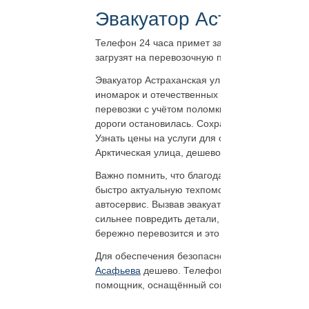
Эвакуатор Астраханска
Телефон 24 часа примет заявку. Будет направ
загрузят на перевозочную платформу. Перево
Эвакуатор Астраханская улица круглосуточно,
иномарок и отечественных автомобилей, внедо
перевозки с учётом поломки. На нас можно ра
дороги остановилась. Сохранить в телефон р
Узнать цены на услуги для своего автомобиля 
Арктическая улица, дешево, круглосуточно.
Важно помнить, что благодаря перевозке по с
быстро актуальную техпомощь получить. Може
автосервис. Вызвав эвакуатор Астраханская у
сильнее повредить детали, больше на ремонт 
бережно перевозится и это надо учесть.
Для обеспечения безопасного дальнейшего пр
Асафьева
дешево. Телефон набрать лучшее ре
помощник, оснащённый современным оборудов