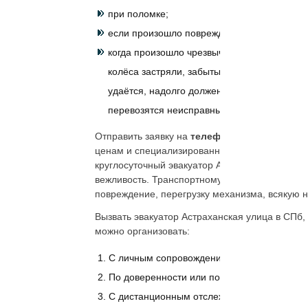
при поломке;
если произошло повреждение;
когда произошло чрезвычайное происшестви
колёса застряли, забыты в машине ключи, 
удаётся, надолго должен остаться без при
перевозятся неисправные единицы на новы
Отправить заявку на
телефоны
круглосуточны
ценам и специализированной помощи с привле
круглосуточный эвакуатор Астраханская улица
вежливость. Транспортному средству обеспеч
повреждение, перегрузку механизма, всякую 
Вызвать эвакуатор Астраханская улица в СПб
можно организовать:
С личным сопровождением владельца, поех
По доверенности или поручительству.
С дистанционным отслеживанием хода пер