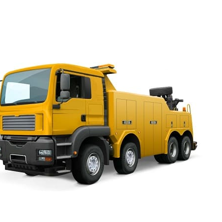
удаётся, надолго должен остаться без присмотра из-
на самолёт, водителю мешает продолжить поездку пл
перевозятся неисправные единицы на новый адрес о
Отправить заявку на
телефоны
круглосуточных эвакуат
что нужно в этих случаях. Это по-настоящему выгодно 
специализированной помощи с привлечением современ
Профессионализм это страховка от усугубления ситуаци
эвакуатор улица Асафьева СПб отправить – единственн
требуется. Наш сервис это квалификация сотрудников, 
средству обеспечивается комфорт посредствам соблюд
перевозки, которые исключают более сильное поврежде
механизма, всякую необходимость для водителя предп
своими силами решать проблему.
Вызвать эвакуатор улица Асафьева в СПб, дешево и бы
можно по отличным ценам, лояльным и демократичным
организовать:
С личным сопровождением владельца, поехав с сот
эвакуаторе далее.