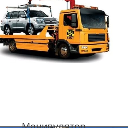
Важно помнить, что благодаря перевозке по стандарту
повреждение. Круглосуточно, семь дней в неделю можно
быстро актуальную техпомощь получить. Может быть о
решение вопроса с дальнейшим ремонтом, ведь сразу 
в автосервис. Вызвав эвакуатор улица Асафьева в СПб, 
легко будет машину починить, хотя можно было потрати
сильнее повредить детали, больше на ремонт потратить
не нуждается, когда меньше повреждается, а в неиспр
перевозится и это надо учесть.
Для обеспечения безопасного дальнейшего простоя на
офисной стоянке можно вызвать эвакуатор улица Асаф
Арктическая улица
дешево. Телефон набрать лучшее ре
необходимо из Выборгского района отвезти в соседний 
Надёжный помощник, оснащённый современным оборуд
недорого и по-настоящему удобно.
Манипулятор