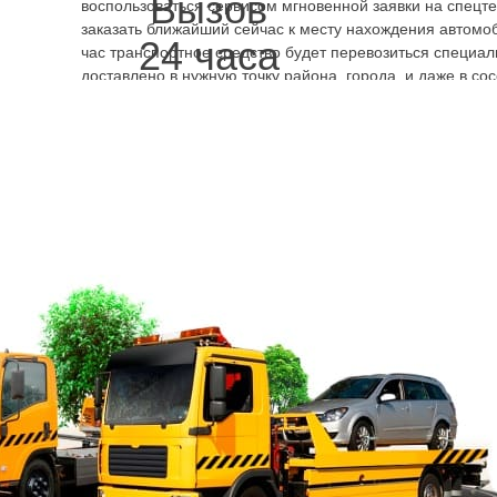
Вызов
воспользоваться сервисом мгновенной заявки на спецт
заказать ближайший сейчас к месту нахождения автомоб
24 часа
час транспортное средство будет перевозиться специал
доставлено в нужную точку района, города, и даже в со
низким ценам.
Выгодно перевозку организовать без промедления:
Когда автомобиль может быстро прийти в аварийное 
Когда может вокруг сформироваться аварийная ситу
Если попросту нет времени в распоряжении на нес
проблемы.
Во всех этих случаях и любых других, когда машина тре
поручить всё специалистам, обязательное условие пра
рекомендуется вызывать
эвакуатор улица Асафьева
мгновенное оформление заявки и оперативное прибы
возможность заказа спецтехники на конкретное время
автомобиль будет перевозиться с соблюдением станд