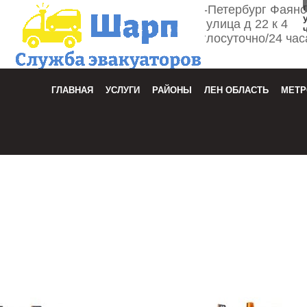
г. Санкт-Петербург Фаян
улица д 22 к 4
Круглосуточно/24 час
Зака
ГЛАВНАЯ
УСЛУГИ
РАЙОНЫ
ЛЕН ОБЛАСТЬ
МЕТР