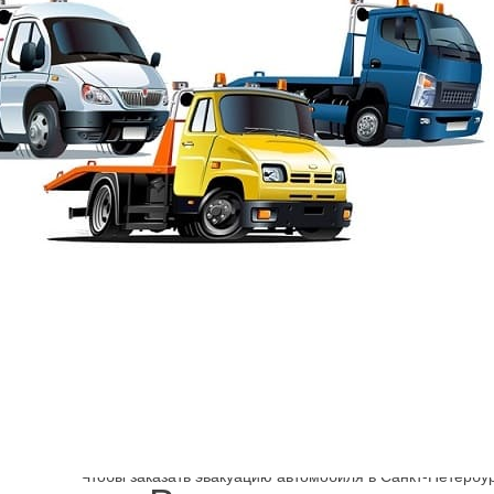
эвакуатор улица Аса
Published on:
27.03.2022
|
Author:
admin
Шарп
→
Выборгский район эвакуатор
Эвакуатор улица А
Чтобы заказать эвакуацию автомобиля в Санкт-Петербур