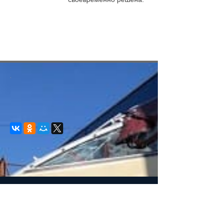
.
© 2008-2021 mvvkni