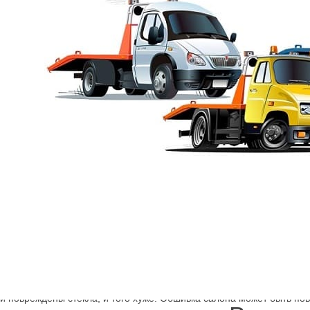
Заказать эвакуатор
нтаж, в автосервис? Звоните по телефонам на сайте, и уже через
ом эвакуатор. Заказать и быстро получить техническую помощь о
состояние транспортного средства начнёт усугубляться. Простояв
ли повреждены стёкла, и того хуже. Обшивка салона может быть пов