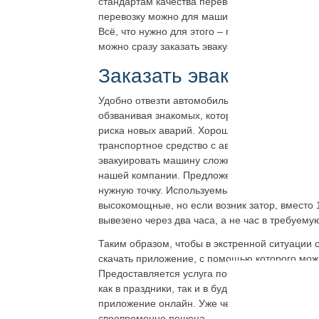
стандартам качества перевозок. Предоставля
перевозку можно для машины с заниженным к
Всё, что нужно для этого – позвонить по тел
можно сразу заказать эвакуатор в Санкт-Пете
Заказать эвакуатор Са
Удобно отвезти автомобиль домой, в автосерв
обзванивая знакомых, которые могли бы взят
риска новых аварий. Хорошо если удалось отка
транспортное средство с аварийными огнями 
эвакуировать машину сложнее будет. Лучше не 
нашей компании. Предложение выгодное и авт
нужную точку. Используемые погрузчики манё
высокомощные, но если возник затор, вместо 1
вывезено через два часа, а не час в требуемую
Таким образом, чтобы в экстренной ситуации 
скачать приложение, с помощью которого можн
Предоставляется услуга по лицензии, с гаран
как в праздники, так и в будни. Машина будет
приложение онлайн. Уже через пару минут эва
своевременно решена.