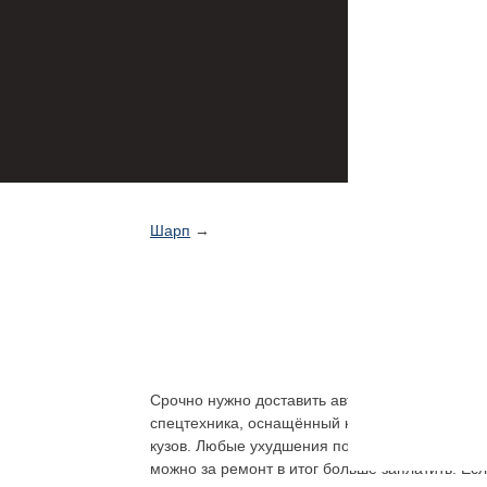
Шарп
→
Срочно нужно доставить автомобиль на шиномо
спецтехника, оснащённый краном-манипулятор
кузов. Любые ухудшения погодных условий, и 
можно за ремонт в итог больше заплатить. Ес