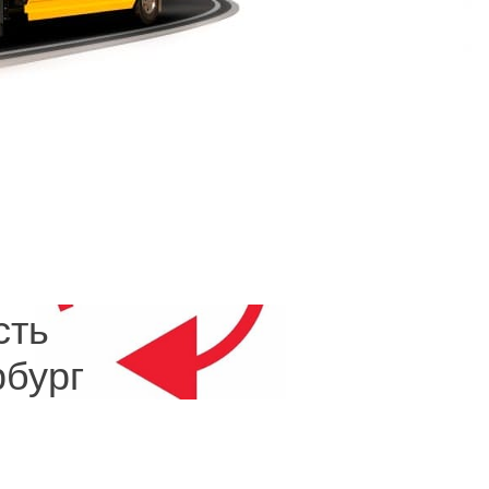
овать правильную и наиболее аккуратную
ля внедорожника и лимузина не проблема.
, через мобильное приложение. Сделав это,
жное время и день перевозку.
сть
рбург
ть эвакуатор Санкт-Петербург дешево можно
а сайте воспользоваться или скачать
шая в пути с автомобилем проблема будет