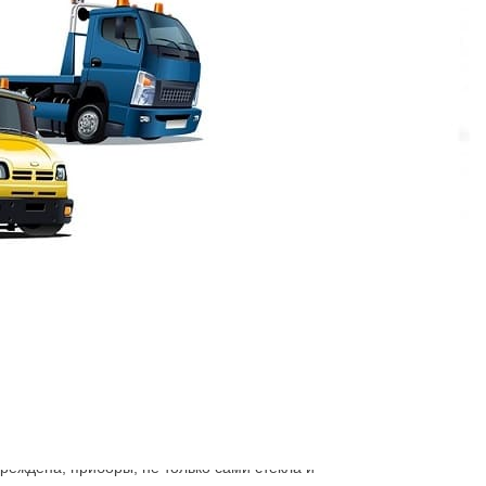
 пару минут к вам будет направлена
собенно важно в случае ДТП, если повреждён
 под дождём с помятым бампером, крылом,
реждена, приборы, не только сами стёкла и