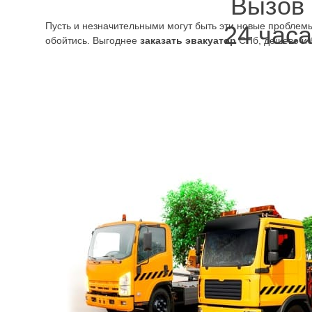
Вызов
Пусть и незначительными могут быть эти новые проблемы,
24 часа
обойтись. Выгоднее
заказать эвакуатор
СПб, дешево и 
домой в гараж, на стоянку. Предлагаем не ждать, звонить
в результате время, средства. Стоит услуга недорого и п
обеспечить более правильное и аккуратное обращение д
меньше заниматься им нужно будет. Это удобно и практи
рассчитывать на следующее, если в нашей компании зак
Осуществляются перевозки на большие и малые рассто
по СПб и по Ленинградской области. Составляется наибо
ремени.
ть и на конкретное время, день – заранее. Можно без непосредств
 точным соблюдением времени и всех требований.
казать эвакуатор авто по городу и в пригород, с быстрой подачей 
 нашей компании.
блема для разных марок автомобиля – для Киа Рио, Ниссан Кашкай,
с Е, БМВ М5 и не только, с любым кузовом. Современного класса 