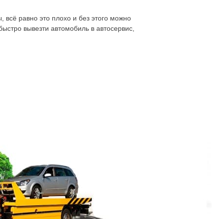
 всё равно это плохо и без этого можно
быстро вывезти автомобиль в автосервис,
, заказать эвакуатор автомобиля и сэкономить
омогает быстрая перевозка, заказ эвакуатора,
ля любимого авто. Проще будет ремонт,
чно – перевозка частным эвакуатором. Можно
азать эвакуатор СПб
:
яния. Не проблематично заказать эвакуатор
лее удобный маршрут, его запасной вариант
енного сопровождения провести
спецтехники, без необходимости длительного
 Форд Фуга, Тойота Авенсис, для Хонда,
техника используется, соблюдаются