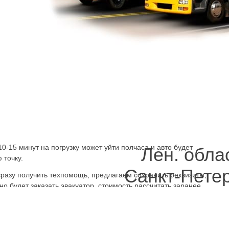
ются манёвренные, мощные эвакуаторы. Заказать дешево, организ
лиренсом, обычным, с большим и меньшим количеством сидений, д
ефонам, 24 часа принимающим заказы, или отправить заявку онлайн
рбург, недорого или получить информацию о ценах, оформить на ну
нкт-Петербург
ис, также потому, что ремонтируя его самостоятельно или
ь на буксир, водитель нарушает требования по предотвращению
тить авто к бордюру, обочине. Если нет, долго объезжать
другим автомобилистам будет всё сложнее. Из затора и
рисковать, сразу заказать эвакуатор в
Санкт-Петербурге
омобиль будет быстро перевезён на любое расстояние, в
вренны благодаря точной конструкции, небольшим габаритам,
0-15 минут на погрузку может уйти полчаса и авто будет
Лен. обла
 точку.
Санкт-Пете
сразу получить техпомощь, предлагаем сохранить реквизиты,
о будет заказать эвакуатор, стоимость рассчитать заранее.
тией. Без перерывов и выходных работаем, круглосуточно и заказа
 в надёжных руках, если заказать
эвакуатор недорого
,
телефоном
н
куатор выедет к месту и вскоре начнётся транспортировка. Возник