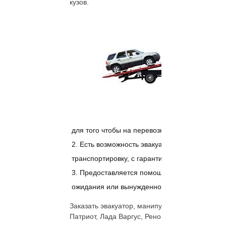
кузов.
для того чтобы на перевозку ушло минимум в
Есть возможность эвакуатор срочно заказа
транспортировку, с гарантией на имущество,
Предоставляется помощь круглосуточно. За
ожидания или вынужденной ночёвки можно в
Заказать эвакуатор, манипулятор кран не про
Патриот, Лада Варгус, Рено Сандеро, Мерседе