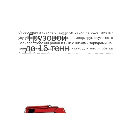
благодаря квалификации, навыкам, опыту, специалисто
вопрос будет быстро решён и эвакуатор Железноводска
дешево будет стоить. Мерседес на 4 пассажира перевезё
человек.
Телефоны
круглосуточных эвакуаторов Желез
записать, выезжая из дому, отправляясь за город. Помим
круглосуточно недорого стоит, услуги предоставляются
Стрессовая и крайне опасная ситуация не будет иметь 
Грузовой
усугубится. Правильный вывоз, помощь круглосуточно, 
Василеостровский район и СПб с низкими тарифами на 
до 16 тонн
транспортных средств – то, что нужно для того, чтобы 
быстрее был решён вопрос с вынужденным отсутствием 
Подъедет эвакуатор Железноводская улица быстро, и в
дёшево машину отвезёт.
.