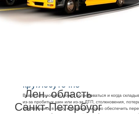
это проблема для самоходного движения. Может не заво
непостоянно, заводится через раз. Но для перевозки на 
проблема. Машину можно закатить на борт или приподня
помощью крана-манипулятора. Вызвав эвакуатор Желез
и быстро
можно решить проблему, вывезти машину на 
вращаются колёса, невозможно вывернуть руль вправо-
неисправность ходовой системы, одной из её деталей. З
Василеостровский район дешево, телефоном нашей ко
можно также предотвратить поломку ходовой – аккуратн
веток, ямы, размытого грунта, не газуя слишком сильно, 
рискуя погнуть, повредить.
Эвакуатор Железноводская 
круглосуточно
Лен. область
Вывоз автомобиля может потребоваться и когда склады
из-за пробитых шин или из-за ДТП, столкновения, потер
Санкт-Петербург
Обратившись в нашу компанию, можно обеспечить перев
гараж автомобиля с повреждённым бампером, вмятиной
дождём, уберечь его от затопления изнутри, если кузов 
чем дольше машина стоит, тем более значительной може
разлетелось стекло или не закрывается дверь, и салон