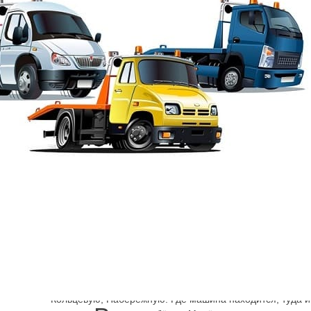
Шарп
→
Василеостровский район эвакуатор
Эвакуатор Железновод
Сколько стоит эвакуатор Ленинградская область, СПб?
предлагаются в нашей компании. Откуда можно машину
эвакуатор быстро и на Е105, и на Р21, Мурманское шос
Кольцевую, Набережную. Где машина находится, туда и