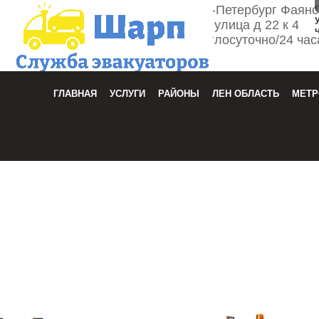
г. Санкт-Петербург Фаян
улица д 22 к 4
Круглосуточно/24 час
Зака
ГЛАВНАЯ
УСЛУГИ
РАЙОНЫ
ЛЕН ОБЛАСТЬ
МЕТР