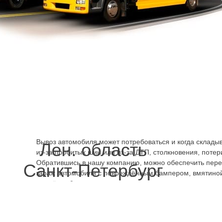
проблема для самоходного движения. Может не заводит
непостоянно, заводится через раз. Но для перевозки на 
проблема. Машину можно закатить на борт или приподня
помощью крана-манипулятора. Вызвав эвакуатор улица
быстро
можно решить проблему, вывезти машину на ре
вращаются колёса, невозможно вывернуть руль вправо-
неисправность ходовой системы, одной из её деталей. З
Василеостровский район дешево, телефоном нашей ко
можно также предотвратить поломку ходовой – аккуратн
веток, ямы, размытого грунта, не газуя слишком сильно, 
рискуя погнуть, повредить.
Эвакуатор улица Репина кру
Вывоз автомобиля может потребоваться и когда склады
Лен. область
из-за пробитых шин или из-за ДТП, столкновения, потер
Обратившись в нашу компанию, можно обеспечить перев
Санкт-Петербург
гараж автомобиля с повреждённым бампером, вмятиной
дождём, уберечь его от затопления изнутри, если кузов 
чем дольше машина стоит, тем более значительной може
разлетелось стекло или не закрывается дверь, и салон
Зимой и летом автомобиль повреждённый в ДТП надолг