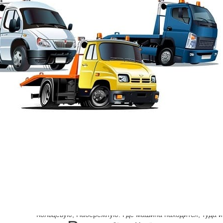
Шарп
→
Василеостровский район эвакуатор
Эвакуатор улица 
Сколько стоит эвакуатор Ленинградская область, СПб?
предлагаются в нашей компании. Откуда можно машину
эвакуатор быстро и на Е105, и на Р21, Мурманское шос
Кольцевую, Набережную. Где машина находится, туда и