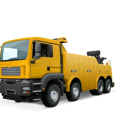
оставлять нельзя. Вызвав эвакуатор Василеостровский 
машину вывезти туда, где она будет в безопасности.
Работаем круглосуточно, без
перерывов, и заказать
эвакуатор улица Репина
можно в любой день недели.
Всё, что для этого требуется,
набрать номер телефона, 24
часа работающего Call-
центра и сообщить
менеджеру, где находится
транспортное средство, его
марку, номер, что произошло,
куда его нужно отвезти,
фамилию и имя
собственника, телефон для обратной связи. На телеф
эвакуаторов улица Репина можно звонить
,
если речь ид
микроавтобусе.
В случае с Ниссан, Форд, Лада, Рено, Тойота, БМВ, Си
благодаря квалификации, навыкам, опыту, специалисто