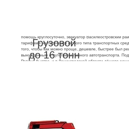
вопрос будет быстро решён и эвакуатор улица Репина 
будет стоить. Мерседес на 4 пассажира перевезём, куда 
Телефоны
круглосуточных эвакуаторов улица Репина ст
дому, отправляясь за город. Помимо того, что эвакуато
стоит, услуги предоставляются на хорошем уровне. Стр
ситуация не будет иметь новых последствий, не усугуби
помощь круглосуточно, эвакуатор Василеостровский ра
Грузовой
тарифами на перевозки любого типа транспортных средс
того, чтобы как можно проще, дешевле, быстрее был ре
до 16 тонн
вынужденным отсутствием личного автотранспорта. Под
Репина быстро, и в Ленинградской области дёшево маши
.