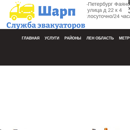
г. Санкт-Петербург Фаян
улица д 22 к 4
Круглосуточно/24 час
Зака
ГЛАВНАЯ
УСЛУГИ
РАЙОНЫ
ЛЕН ОБЛАСТЬ
МЕТР