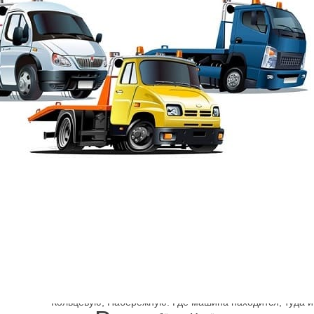
Шарп
→
Василеостровский район эвакуатор
Эвакуатор Налична
Сколько стоит эвакуатор Ленинградская область, СПб?
предлагаются в нашей компании. Откуда можно машину
эвакуатор быстро и на Е105, и на Р21, Мурманское шос
Кольцевую, Набережную. Где машина находится, туда и