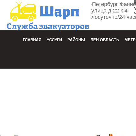
г. Санкт-Петербург Фаян
улица д 22 к 4
Круглосуточно/24 час
Зака
ГЛАВНАЯ
УСЛУГИ
РАЙОНЫ
ЛЕН ОБЛАСТЬ
МЕТР