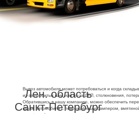
проблема для самоходного движения. Может не заводит
непостоянно, заводится через раз. Но для перевозки на 
проблема. Машину можно закатить на борт или приподня
помощью крана-манипулятора. Вызвав эвакуатор Налич
быстро
можно решить проблему, вывезти машину на ре
вращаются колёса, невозможно вывернуть руль вправо-
неисправность ходовой системы, одной из её деталей. З
Василеостровский район дешево, телефоном нашей ко
можно также предотвратить поломку ходовой – аккуратн
веток, ямы, размытого грунта, не газуя слишком сильно, 
рискуя погнуть, повредить.
Эвакуатор Наличная улица 
Вывоз автомобиля может потребоваться и когда склады
Лен. область
из-за пробитых шин или из-за ДТП, столкновения, потер
Обратившись в нашу компанию, можно обеспечить перев
Санкт-Петербург
гараж автомобиля с повреждённым бампером, вмятиной
дождём, уберечь его от затопления изнутри, если кузов 
чем дольше машина стоит, тем более значительной може
разлетелось стекло или не закрывается дверь, и салон
Зимой и летом автомобиль повреждённый в ДТП надолг