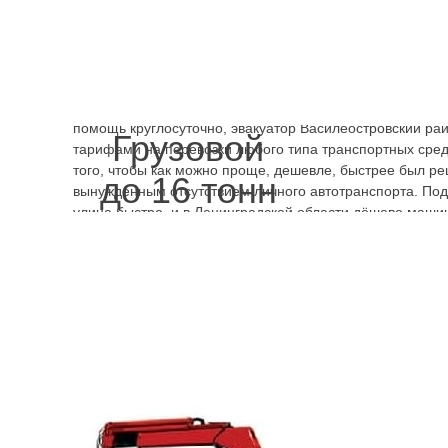
вопрос будет быстро решён и эвакуатор Наличная улиц
будет стоить. Мерседес на 4 пассажира перевезём, куда 
Телефоны
круглосуточных эвакуаторов Наличная улица
из дому, отправляясь за город. Помимо того, что эвакуа
стоит, услуги предоставляются на хорошем уровне. Стр
ситуация не будет иметь новых последствий, не усугуби
помощь круглосуточно, эвакуатор Василеостровский ра
Грузовой
тарифами на перевозки любого типа транспортных средс
того, чтобы как можно проще, дешевле, быстрее был ре
до 16 тонн
вынужденным отсутствием личного автотранспорта. По
улица быстро, и в Ленинградской области дёшево машин
.