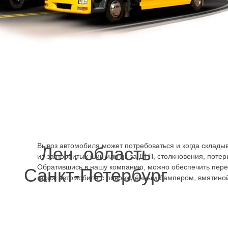
проблема для самоходного движения. Может не заводит
непостоянно, заводится через раз. Но для перевозки на 
проблема. Машину можно закатить на борт или приподня
помощью крана-манипулятора. Вызвав эвакуатор Донск
быстро
можно решить проблему, вывезти машину на ре
вращаются колёса, невозможно вывернуть руль вправо-
неисправность ходовой системы, одной из её деталей. З
Василеостровский район дешево, телефоном нашей ко
можно также предотвратить поломку ходовой – аккуратн
веток, ямы, размытого грунта, не газуя слишком сильно, 
рискуя погнуть, повредить.
Эвакуатор Донская улица кр
Вывоз автомобиля может потребоваться и когда склады
Лен. область
из-за пробитых шин или из-за ДТП, столкновения, потер
Обратившись в нашу компанию, можно обеспечить перев
Санкт-Петербург
гараж автомобиля с повреждённым бампером, вмятиной
дождём, уберечь его от затопления изнутри, если кузов 
чем дольше машина стоит, тем более значительной може
разлетелось стекло или не закрывается дверь, и салон
Зимой и летом автомобиль повреждённый в ДТП надолг