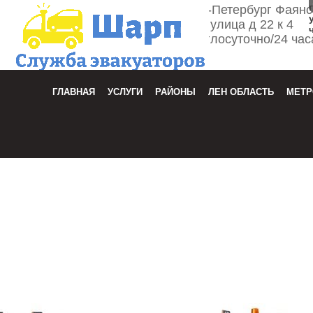
г. Санкт-Петербург Фаян
улица д 22 к 4
Круглосуточно/24 час
Зака
ГЛАВНАЯ
УСЛУГИ
РАЙОНЫ
ЛЕН ОБЛАСТЬ
МЕТР