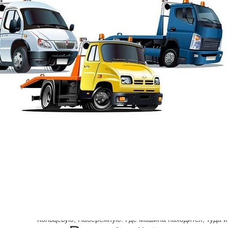
Шарп
→
Василеостровский район эвакуатор
Эвакуатор Донска
Сколько стоит эвакуатор Ленинградская область, СПб?
предлагаются в нашей компании. Откуда можно машину
эвакуатор быстро и на Е105, и на Р21, Мурманское шос
Кольцевую, Набережную. Где машина находится, туда и