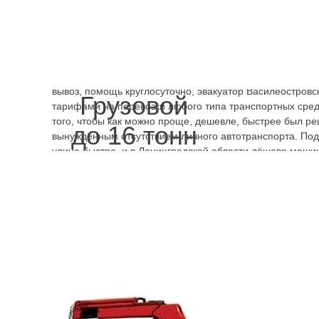
вопрос будет быстро решён и эвакуатор Донская улица
будет стоить. Мерседес на 4 пассажира перевезём, куда 
Телефоны
круглосуточных эвакуаторов Днепровский пер
выезжая из дому, отправляясь за город. Помимо того, чт
недорого стоит, услуги предоставляются на хорошем ур
опасная ситуация не будет иметь новых последствий, н
вывоз, помощь круглосуточно, эвакуатор Василеостровс
Грузовой
тарифами на перевозки любого типа транспортных средс
того, чтобы как можно проще, дешевле, быстрее был ре
до 16 тонн
вынужденным отсутствием личного автотранспорта. Под
улица быстро, и в Ленинградской области дёшево машин
.