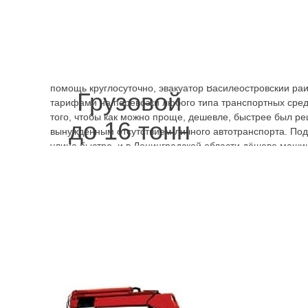
вопрос будет быстро решён и эвакуатор Детская улица 
будет стоить. Мерседес на 4 пассажира перевезём, куда 
Телефоны
круглосуточных эвакуаторов Детская улица с
дому, отправляясь за город. Помимо того, что эвакуато
стоит, услуги предоставляются на хорошем уровне. Стр
ситуация не будет иметь новых последствий, не усугуби
помощь круглосуточно, эвакуатор Василеостровский ра
Грузовой
тарифами на перевозки любого типа транспортных средс
того, чтобы как можно проще, дешевле, быстрее был ре
до 16 тонн
вынужденным отсутствием личного автотранспорта. Под
улица быстро, и в Ленинградской области дёшево машин
.