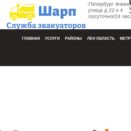
г. Санкт-Петербург Фаян
улица д 22 к 4
Круглосуточно/24 час
Зака
ГЛАВНАЯ
УСЛУГИ
РАЙОНЫ
ЛЕН ОБЛАСТЬ
МЕТР