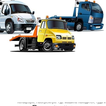
Шарп
→
Василеостровский район эвакуатор
Эвакуатор Детска
Сколько стоит эвакуатор Ленинградская область, СПб?
предлагаются в нашей компании. Откуда можно машину
эвакуатор быстро и на Е105, и на Р21, Мурманское шос
Кольцевую, Набережную. Где машина находится, туда и