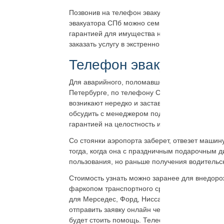
Позвонив на телефон эвакуатора СПб, можно з
эвакуатора СПб можно семь дней в неделю, б
гарантией для имущества на всё время работ.
заказать услугу в экстренном порядке или на 
Телефон эвакуатора а
Для аварийного, поломавшегося, попавшего в
Петербурге, по телефону Call-центра. И для 
возникают нередко и заставляют искать спосо
обсудить с менеджером подробности можно дл
гарантией на целостность имущества в течени
Со стоянки аэропорта заберёт, отвезёт машину
тогда, когда она с праздничным подарочным 
пользования, но раньше получения водительс
Стоимость узнать можно заранее для внедорожн
фаркопом транспортного средства и без, а та
для Мерседес, Форд, Ниссан, Лачетти, Камри, 
отправить заявку онлайн через интернет-при
будет стоить помощь. Телефон 24 часа, семь 