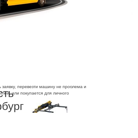
. Воспользоваться номером телефона
дешево
можно всё организовать и с
фон круглосуточного эвакуатора, можно
ю подъёмником эвакуатор в Санкт-
епосредственно на нём. Такие ситуации
Вызвать наш эвакуатор, телефон набрать,
ты. Оформляется перевозка официально, с
 заявку, перевезти машину не проблема и
сть
илей, или покупается для личного
рбург