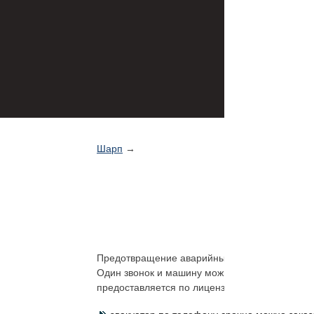
Шарп
→
Предотвращение аварийных ситуаций обязанно
Один звонок и машину можно будет вывезти с д
предоставляется по лицензии гособразца. Пр