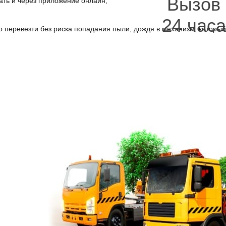
Вызов
ать и через приложение онлайн;
24 часа
 перевезти без риска попадания пыли, дождя в механизм, которы
 онлайн-приложение, по
телефону эвакуатор
может вызвать для пе
 сразу, хотя можно было бы потратить на это весь день.
Это лучше чем буксир, безопаснее, чем продолжение поезд
службы эвакуаторов пригодится в пути, ведь риск аварии ес
позволяет избежать более серьёзного ремонта, усугублени
средства, так как обеспечивается квалифицированная помощ
телефон эвакуатора
автомобилей
в Петербурге, можно за
необходимо сообщить:
данные об автомобиле;
информацию о случившемся происшествии;
фамилию и имя собственника для обратной связи номер 
нужным оборудованием, подъехал точно к месту нахожде
может перезвонить заказчику).