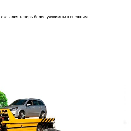
й оказался теперь более уязвимым к внешним
ревозки по городу и области;
ки, несмотря на неисправность. Телефон
ть всегда. А быстрая транспортировка
я положения. Это полезно для транспортного
ь сразу, как только она стала нужна. Набрав
 две минуты отправить заявку. Менеджеру
телефона (эвакуатор чтобы был направлен с
ния перевозимого автомобиля, водитель