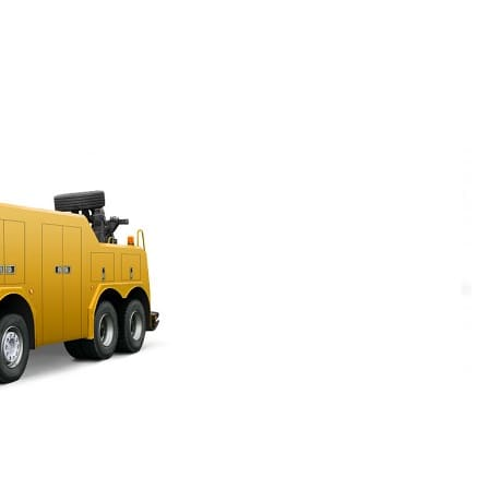
,
циях может стать подспорьем круглосуточный
и создание сайтов.