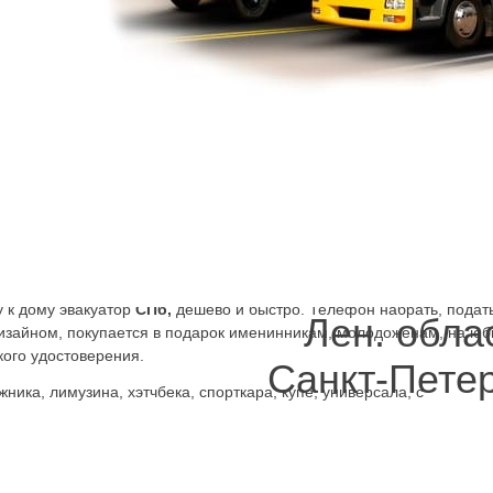
аказать погрузчик по низким ценам, на лучших в городе условиях
ез перерывов и выходных. Воспользоваться телефоном эвакуатора,
 Отправив запрос онлайн через приложение, или позвонив на теле
конкретное время.
втомобиля
 ДТП автомобиля можно заказать манёвренный, с нужной мощность
авто исправного, если нет возможности добраться в нужную точку н
бы организовать транспортировку с как можно меньшими рисками. 
я этого, так как предлагаются низкие цены, соблюдаются стандар
е всего времени работ.
 к дому эвакуатор
СПб,
дешево и быстро. Телефон набрать, подать
Лен. обла
дизайном, покупается в подарок именинникам, молодоженам, на юб
кого удостоверения.
Санкт-Пете
ика, лимузина, хэтчбека, спорткара, купе, универсала, с
кже для микроавтобуса, газели. Несложно организовать перевозку
Киа Рио, Пежо, Патриот, Лада Калина. Всё, что для этого нужно,
ложение, позвонить менеджеру по телефону. Эвакуатора недорого
дней в неделю ждёт вашего звонка, готова спецтехника для