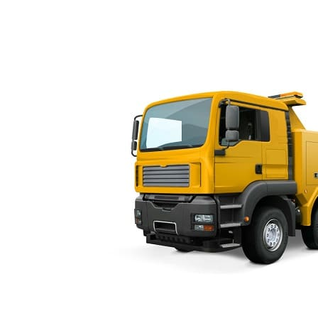
ербургу можно организовать перевозку и за городом, по области с
 экстремальных аварийных ситуациях будет обеспечена техпомощь
ном устройстве не будет лишним. И в обычных повседневных ситуа
тора 24 часа
машин с низкими тарифами на все виды услуг.
ves.ru Эвакуатор в Санкт-Петербурге и Ленинградской области.
Продвижение 