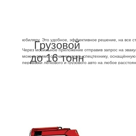
постоянном сотрудничестве для фирменного автопарка,
безналичным расчетом, по лучшим в городе ценам. Зак
срочно Санкт-Петербург можно для вывоза авто с частн
условий для погрузки. Специалисты позаботятся обо в
перевезти машину со спецстоянки, или если тот вынуж
в аэропорту, когда он в праздничном дизайне везётся к
юбиляру. Это удобное, эффективное решение, на все с
Грузовой
Через мобильное приложение отправив запрос на эваку
до 16 тонн
можно прямо сейчас заказать спецтехнику, оснащённу
перевозки легкового и грузового авто на любое расстоя
мобильном устройстве. Эвакуатор срочно подъедет в л
на улице, где есть место для манёвров и в переулке, гд
движения, выполнить погрузку или выгрузку. Даже если 
стенды, дорожные указатели, стоит эвакуатор СПб срочн
имущества и окружающих будет всё сделано, по еврост