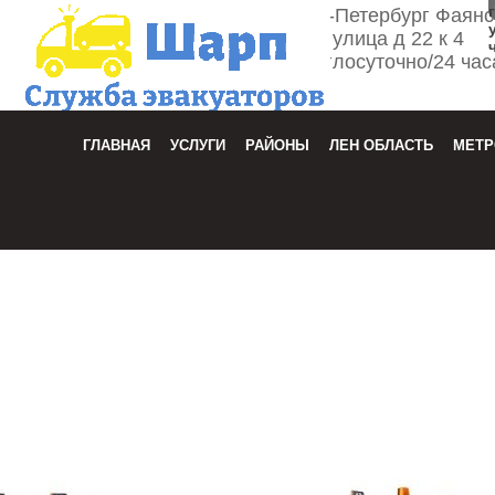
г. Санкт-Петербург Фаян
улица д 22 к 4
Круглосуточно/24 час
Зака
ГЛАВНАЯ
УСЛУГИ
РАЙОНЫ
ЛЕН ОБЛАСТЬ
МЕТР