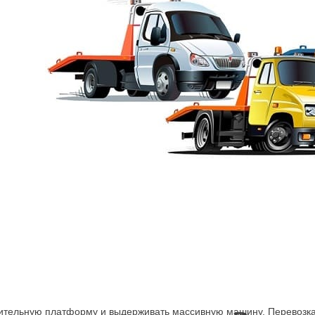
Эвакуатор Porsсhe
 или Transit? Вызвать погрузчик нужного класса можно по телефон
ое прибытие к месту нахождения автомобиля, быстрое выполнение
о весь день.
тительную платформу и выдерживать массивную машину. Перевозка