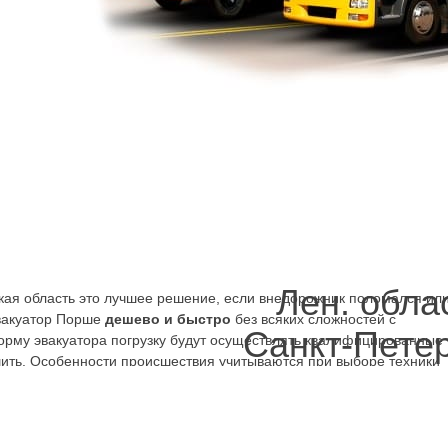
я Порше
етербурге и Ленинградской области можно заранее, чтобы в случа
лосуточных эвакуаторов , сохранить в мобильном устройстве реквиз
 дней в неделю легко дозвониться в службу эвакуаторов Porsсhe, 
ствия и сможет оперативно подъехать. Правильная, аккуратная пер
ов это удобный сервис эвакуаторов – круглосуточных недорогих, с
Лен. обла
ская область это лучшее решение, если внедорожник поломался ил
эвакуатор Порше
дешево и быстро
без всяких сложностей с
Санкт-Пете
форму эвакуатора погрузку будут осуществлять квалифицированные
шить. Особенности происшествия учитываются при выборе техники
раектория, подпорки, чтобы погрузка была безопасной для
 Porsсhe дешево по телефону, через мобильное приложение – с
ать вывоз в автосервис, на дозаправку, шиномонтаж, нужную
области это то, что нужно для гарантии быстрого решения возникш