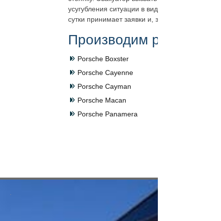
усугубления ситуации в виде более существе
сутки принимает заявки и, заказав круглосу
Производим работы в С
Porsсhe Boxster
Porsсhe Cayenne
Porsсhe Cayman
Porsсhe Macan
Porsсhe Panamera
.