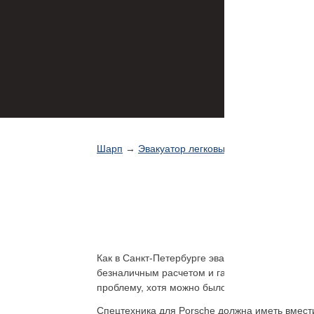
Шарп
→
Эвакуатор легковые авто
Как в Санкт-Петербурге эвакуировать Explorer
безналичным расчетом и гарантируется быстр
проблему, хотя можно было бы потратить на эт
Спецтехника для Porsсhe должна иметь вмес