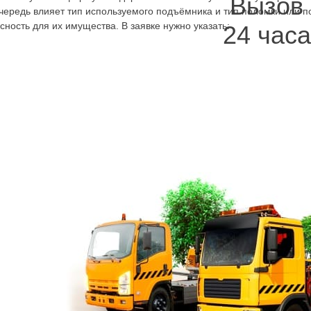
Вызов
 очередь влияет тип используемого подъёмника и тип поломки или 
ность для их имущества. В заявке нужно указать:
24 часа
вария, поломка, ДТП, какие именно «симптомы» мешают использов
для обратной связи.
Менеджер направит нужного вида эвакуатор с электролебёд
манипулятором. Цены выгодные и вызвав эвакуатор Ленингр
сразу как один Порше, так и несколько, разные машины клас
перевозка внедорожника или микроавтобуса, нужно соблюдат
автомобилей.
Уровень надёжности высокий. Это автомобиль нового уровня
проколоться колесо, закончится бензин и даже такой автомо
грунте колесом. Что бы ни произошло, если заказать
эвакуа
его туда, где он сможет быть отремонтирован или оставлен н
значительный вес не станут причиной затягивания с вопрос
Круглосуточно можно вызвать эвакуатор, быстро решить воз
круглосуточно, недорого можно заказать для перевозки ново
по городу и области. Доступен сервис вывоза авто: