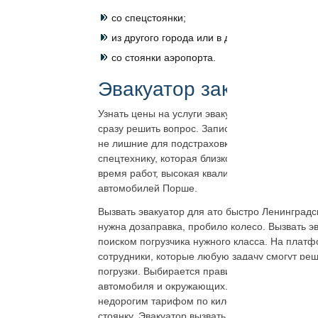
со спецстоянки;
из другого города или в другой город;
со стоянки аэропорта.
Эвакуатор заказать дл
Узнать цены на услуги эвакуатора в Санкт-П
сразу решить вопрос. Записать телефоны круг
не лишние для подстраховки и гарантий. Семь
спецтехнику, которая близко к месту происше
время работ, высокая квалификация сотрудник
автомобилей Порше.
Вызвать эвакуатор для ато быстро Ленинград
нужна дозаправка, пробило колесо. Вызвать 
поиском погрузчика нужного класса. На плат
сотрудники, которые любую задачу смогут ре
погрузки. Выбирается правильно дистанция, т
автомобиля и окружающих. Вызвать эвакуатор
недорогим тарифом по километражу организов
стоянку. Эвакуатор вызвать в Ленинградской 