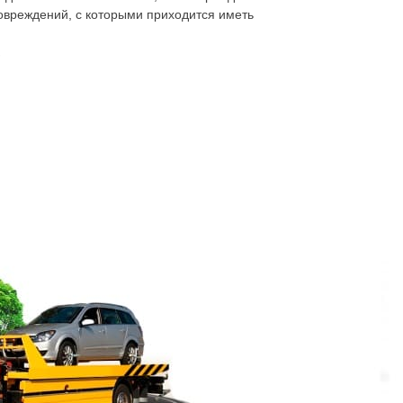
повреждений, с которыми приходится иметь
анию автомобиля для самостоятельной езды;
кой требуемой тяговой мощности или
адская область СПб, дешево можно перевезти
са внедорожник, микроавтобус. Если требуется
ь правила и стандарты для данного класса
, для дальних поездок и ежедневных. Но может
биль может застрять на просёлочной дороге в
тор
Porsсhe, дешево и быстро можно доставить
а длительную стоянку. Массивный кузов,
ом принудительной транспортировки.
никшую проблему. Эвакуатор Порше
го автомобиля, с подарочной лентой или