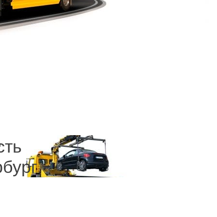
е непредвиденных происшествий можно было
иты лучше всего, ведь в дороге такие данные
круглосуточных, с дешевыми тарифами, найти
евозка, гарантия сохранности имущества на
 отличным уровнем предоставления услуг для
сть
и
рбург
ей проблемы. Любая авария это вероятность