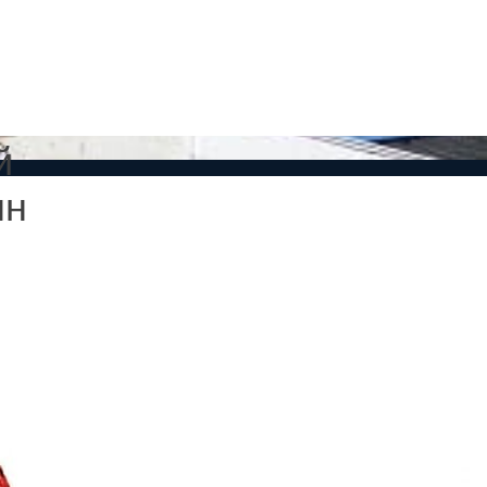
и создание сайтов.
й
нн