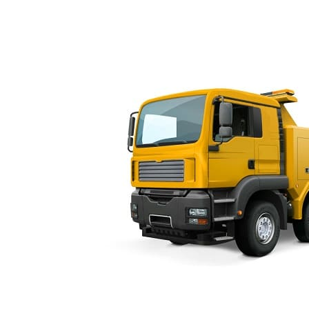
нного повреждения систем автомобиля из-за длительных попыток з
точный эвакуатор Porsсhe в СПб, можно в любой момент времени по
анкт-Петербурге и Ленинградской