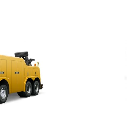
авестись, продолжит движение.
Телефон 24
в
лучить необходимую техническую помощь.
 области