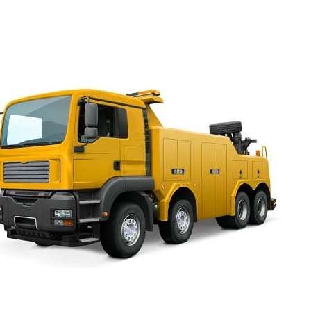
из другого города или в другой город;
со стоянки аэропорта.
Эвакуатор заказать для Ме
Узнать цены на услуги эвакуатора в Санкт-Петербурге и
можно заранее, чтобы в случае непредвиденных проис
решить вопрос. Записать телефоны круглосуточных эвак
мобильном устройстве реквизиты лучше всего, ведь в д
лишние для подстраховки и гарантий. Семь дней в неде
службу эвакуаторов Mercedes-Benz, круглосуточных, с
спецтехнику, которая близко к месту происшествия и с
подъехать. Правильная, аккуратная перевозка, гаранти
на время работ, высокая квалификация сотрудников это
эвакуаторов – круглосуточных недорогих, с отличным у
услуг для автомобилей Мерседес.
Вызвать эвакуатор для ато быстро
Ленинградская область это лучшее
решение, если внедорожник
поломался или нужна дозаправка,
пробило колесо. Вызвать эвакуатор