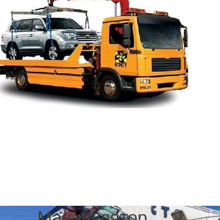
Mercedes Citan
Mercedes E-Class
Mercedes G-Class
Mercedes GL-Class
Mercedes GLE-Class
Mercedes M-Class
Mercedes Sprinter
Mercedes Viano
Mercedes Vito
.
Манипулятор