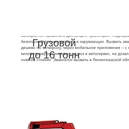
Мерседес
дешево и быстро
без
всяких сложностей с поиском
погрузчика нужного класса. На платформу эвакуатора п
квалифицированные сотрудники, которые любую задачу
Особенности происшествия учитываются при выборе тех
Выбирается правильно дистанция, траектория, подпорки
Грузовой
безопасной для автомобиля и окружающих. Вызвать эва
дешево по телефону, через мобильное приложение – с
до 16 тонн
километражу организовать вывоз в автосервис, на доза
нужную стоянку. Эвакуатор вызвать в Ленинградской обла
гарантии быстрого решения возникшей проблемы. Любая
усугубления ситуации в виде более существенного пов
автомобиля из-за длительных попыток завестись, прод
24
в сутки принимает заявки и, заказав круглосуточный 
СПб, можно в любой момент времени получить необхо
помощь.
Производим работы в Санкт
Ленинградской области
Mercedes A-Class