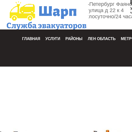
г. Санкт-Петербург Фаян
улица д 22 к 4
Круглосуточно/24 час
Зака
ГЛАВНАЯ
УСЛУГИ
РАЙОНЫ
ЛЕН ОБЛАСТЬ
МЕТР