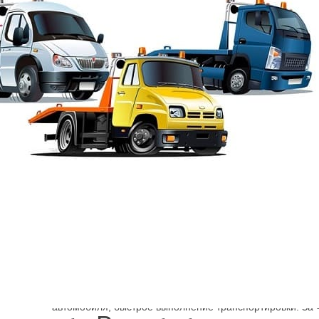
Шарп
→
Эвакуатор легковые авто
Эвакуатор Merced
Как в Санкт-Петербурге эвакуировать Explorer или Transi
нужного класса можно по телефону. Оплата производит
безналичным расчетом и гарантируется быстрое прибыт
автомобиля, быстрое выполнение транспортировки. За 