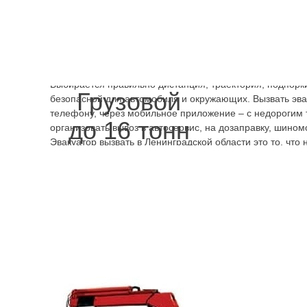
Мазда
дешево и быстро
без всяких
сложностей с поиском погрузчика
нужного класса. На платформу эвакуатора погрузку буд
квалифицированные сотрудники, которые любую задачу
Особенности происшествия учитываются при выборе тех
Выбирается правильно дистанция, траектория, подпорки
Грузовой
безопасной для автомобиля и окружающих. Вызвать эв
телефону, через мобильное приложение – с недорогим
до 16 тонн
организовать вывоз в автосервис, на дозаправку, шином
Эвакуатор вызвать в Ленинградской области это то, что 
быстрого решения возникшей проблемы. Любая авария 
усугубления ситуации в виде более существенного пов
автомобиля из-за длительных попыток завестись, прод
24
в сутки принимает заявки и, заказав круглосуточный 
можно в любой момент времени получить необходимую
Производим работы в Санкт
Ленинградской области
Mazda 2
Mazda 3