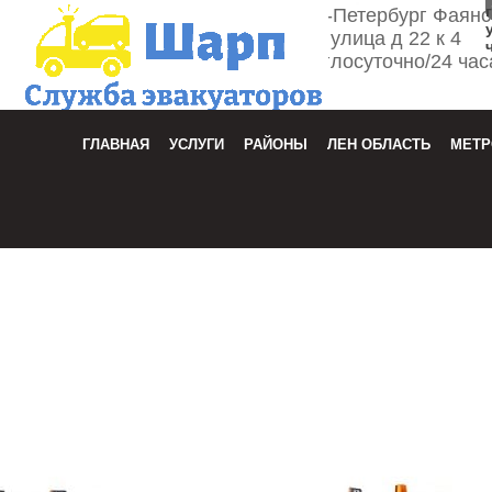
г. Санкт-Петербург Фаян
улица д 22 к 4
Круглосуточно/24 час
Зака
ГЛАВНАЯ
УСЛУГИ
РАЙОНЫ
ЛЕН ОБЛАСТЬ
МЕТР