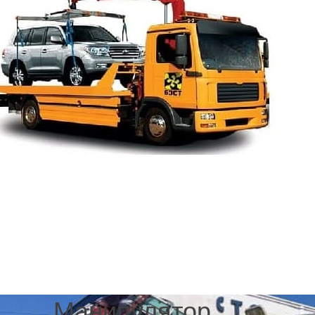
Mazda 5
Mazda 6
Mazda 626
Mazda BT-50
Mazda CX-3
Mazda CX-5
Mazda CX-7
Mazda CX-9
Mazda tribute
.
Манипулятор