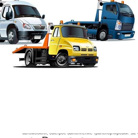
Шарп
→
Эвакуатор легковые авто
Эвакуатор Ma
Как в Санкт-Петербурге эвакуировать Explorer или Transi
нужного класса можно по телефону. Оплата производит
безналичным расчетом и гарантируется быстрое прибыт
автомобиля, быстрое выполнение транспортировки. За 