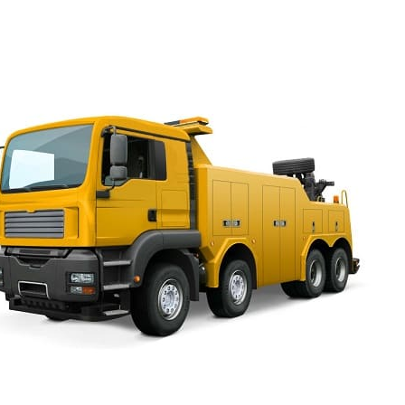
из другого города или в другой город;
со стоянки аэропорта.
Эвакуатор заказать для Ма
Узнать цены на услуги эвакуатора в Санкт-Петербурге и
можно заранее, чтобы в случае непредвиденных проис
решить вопрос. Записать телефоны круглосуточных эвак
мобильном устройстве реквизиты лучше всего, ведь в д
лишние для подстраховки и гарантий. Семь дней в неде
службу эвакуаторов Mazda, круглосуточных, с дешевым
спецтехнику, которая близко к месту происшествия и с
подъехать. Правильная, аккуратная перевозка, гаранти
на время работ, высокая квалификация сотрудников это
эвакуаторов – круглосуточных недорогих, с отличным у
услуг для автомобилей Мазда.
Вызвать эвакуатор для ато быстро
Ленинградская область это лучшее
решение, если внедорожник
поломался или нужна дозаправка,
пробило колесо. Вызвать эвакуатор