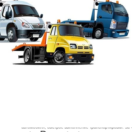
Шарп
→
Эвакуатор легковые авто
Эвакуатор Le
Как в Санкт-Петербурге эвакуировать Explorer или Transi
нужного класса можно по телефону. Оплата производит
безналичным расчетом и гарантируется быстрое прибыт
автомобиля, быстрое выполнение транспортировки. За 