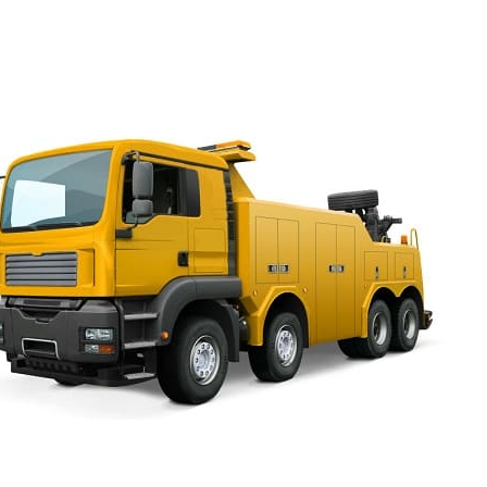
из другого города или в другой город;
со стоянки аэропорта.
Эвакуатор заказать для Лек
Узнать цены на услуги эвакуатора в Санкт-Петербурге и
можно заранее, чтобы в случае непредвиденных проис
решить вопрос. Записать телефоны круглосуточных эвак
мобильном устройстве реквизиты лучше всего, ведь в д
лишние для подстраховки и гарантий. Семь дней в неде
службу эвакуаторов Lexus, круглосуточных, с дешевыми
спецтехнику, которая близко к месту происшествия и с
подъехать. Правильная, аккуратная перевозка, гаранти
на время работ, высокая квалификация сотрудников это
эвакуаторов – круглосуточных недорогих, с отличным у
услуг для автомобилей Лексус.
Вызвать эвакуатор для ато быстро
Ленинградская область это лучшее
решение, если внедорожник
поломался или нужна дозаправка,
пробило колесо. Вызвать эвакуатор