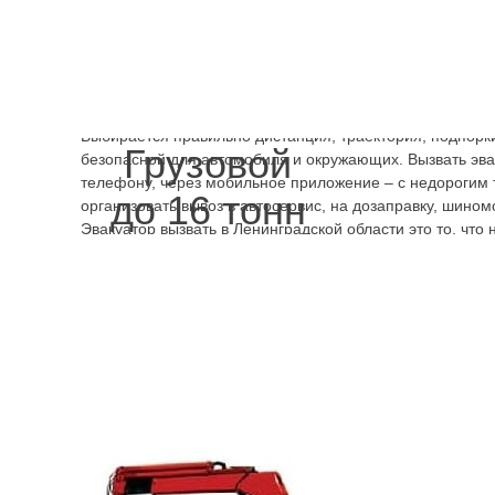
Лексус
дешево и быстро
без всяких
сложностей с поиском погрузчика
нужного класса. На платформу эвакуатора погрузку буд
квалифицированные сотрудники, которые любую задачу
Особенности происшествия учитываются при выборе тех
Выбирается правильно дистанция, траектория, подпорки
Грузовой
безопасной для автомобиля и окружающих. Вызвать эва
телефону, через мобильное приложение – с недорогим
до 16 тонн
организовать вывоз в автосервис, на дозаправку, шином
Эвакуатор вызвать в Ленинградской области это то, что 
быстрого решения возникшей проблемы. Любая авария 
усугубления ситуации в виде более существенного пов
автомобиля из-за длительных попыток завестись, прод
24
в сутки принимает заявки и, заказав круглосуточный 
можно в любой момент времени получить необходимую
Производим работы в Санкт
Ленинградской области
Lexus LX
Lexus NX