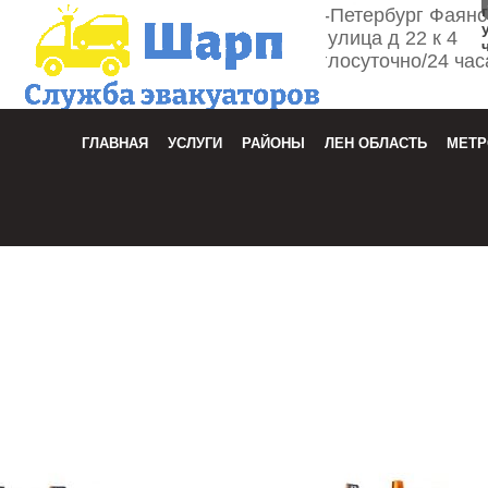
г. Санкт-Петербург Фаян
улица д 22 к 4
Круглосуточно/24 час
Зака
ГЛАВНАЯ
УСЛУГИ
РАЙОНЫ
ЛЕН ОБЛАСТЬ
МЕТР