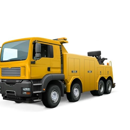
вызвать грузовой эвакуатор Площадь Кулибина по низк
Квалификация и опыт есть у наших сотрудников, что
уровень сервиса.
Эвакуатор Площадь Кулиби
круглосуточно
Телефон эвакуатора 24 часа готов принять ваш сигнал
решить вопрос с поломкой. Если на светофоре останов
завестись, эвакуатор дешево и быстро доставит автомо
технического обслуживания и за час удастся всё уладит
потратить полдня, а то и день на это. Если колесо закл
сугробе, заблокирован выезд другой машиной, можно п
нашей горячей линии. Менеджеры направят к вам техник
транспортное средство можно было вытолкнуть, вытащит
повредить его. Стоимость эвакуатора Площадь Кулиби
приемлема. Заказать услугу выгодно в любое время дня
Будет стоить эвакуатор Площадь
Кулибина дешево, если нужно
перевезти автомобиль по месту и
если его нужно перевезти в другой