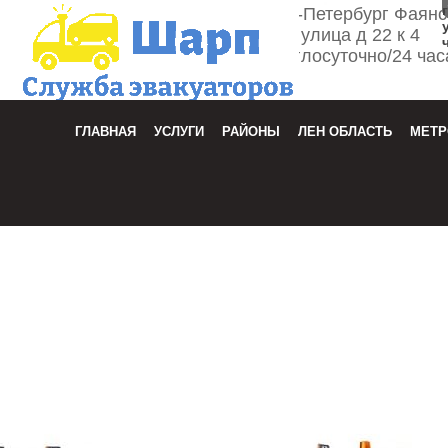
г. Санкт-Петербург Фаян
улица д 22 к 4
Круглосуточно/24 час
Зака
ГЛАВНАЯ
УСЛУГИ
РАЙОНЫ
ЛЕН ОБЛАСТЬ
МЕТР