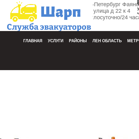
г. Санкт-Петербург Фаян
улица д 22 к 4
Круглосуточно/24 час
Зака
ГЛАВНАЯ
УСЛУГИ
РАЙОНЫ
ЛЕН ОБЛАСТЬ
МЕТР