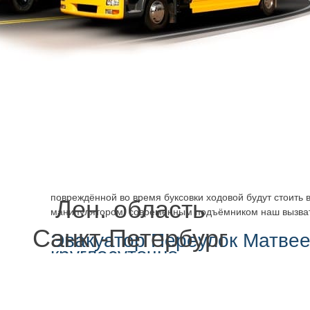
В нашем штате работают профессионалы. Стоить буде
Переулок Матвеева дешево, и быстро будет производить
перевозка – по кратчайшему маршруту, удобному, с при
оборудования надёжного, мощного.
Комфортабельный трал эвакуатора гарантирует безопа
время движения. Оно удобно размещается и надёжно ф
колёсная база повреждена, заблокирована, вызвать эва
можно и перевозка не вызовет ровным счётом никаких п
каким-либо дополнительным повреждениям. Могут быть 
Иногда машина застрянет так, что её не вытолкнуть, скол
осознав, что ситуация вышла из под контроля, вызвать 
Матвеева,
дешево и быстро
удастся всё исправить. Н
повреждённой во время буксовки ходовой будут стоить в
Лен. область
манипулятором, современным подъёмником наш вызвать
Санкт-Петербург
Эвакуатор Переулок Матвее
круглосуточно
Манипулятор обеспечивает безопасность во время работ
эвакуатор, не с тралом, а с кузовом – в разных ситуаци
оборудование, чтобы работы оперативно выполнялись, 