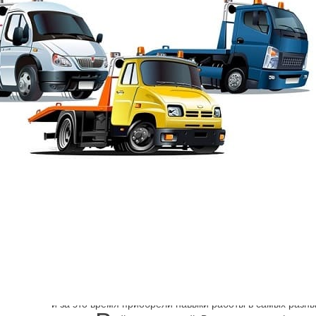
Эвакуация от Шарп
→
Адмиралтейский район
Эвакуатор Переулок
Низкие цены, соблюдение евростандартов в работе де
надёжным партнёром и помощником для владельцев а
чрезвычайных ситуациях на дороге. Мы много лет предо
и за это время приобрели навыки работы в самых разны