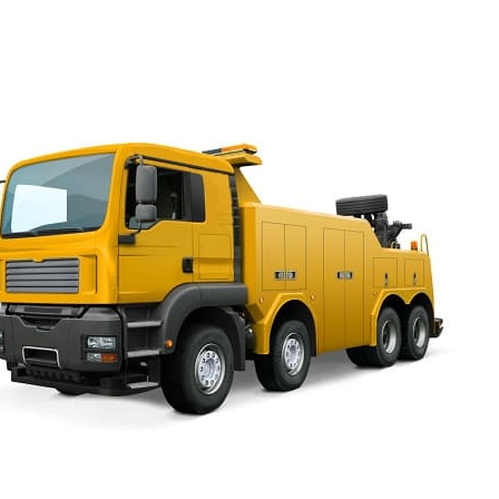
вызвать грузовой эвакуатор Переулок Дойников по низк
Квалификация и опыт есть у наших сотрудников, что
уровень сервиса.
.
© 2008-2021 mvvknives.ru Эвакуатор в Санкт-Петербурге и Ленинградс
сайтов.