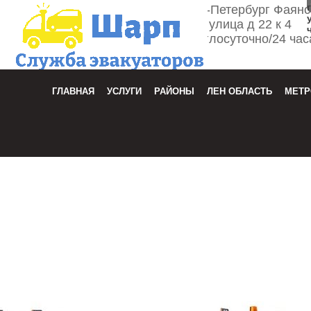
г. Санкт-Петербург Фаян
улица д 22 к 4
Круглосуточно/24 час
Зака
ГЛАВНАЯ
УСЛУГИ
РАЙОНЫ
ЛЕН ОБЛАСТЬ
МЕТР