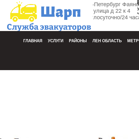
г. Санкт-Петербург Фаян
улица д 22 к 4
Круглосуточно/24 час
Зака
ГЛАВНАЯ
УСЛУГИ
РАЙОНЫ
ЛЕН ОБЛАСТЬ
МЕТР