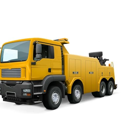
вызвать грузовой эвакуатор Переулок Бойцова по низки
Квалификация и опыт есть у наших сотрудников, что
уровень сервиса.
Эвакуатор Переулок Бойцо
круглосуточно
Телефон эвакуатора 24 часа готов принять ваш сигнал
решить вопрос с поломкой. Если на светофоре останов
завестись, эвакуатор дешево и быстро доставит автомо
технического обслуживания и за час удастся всё уладит
потратить полдня, а то и день на это. Если колесо закл
сугробе, заблокирован выезд другой машиной, можно п
нашей горячей линии. Менеджеры направят к вам техник
транспортное средство можно было вытолкнуть, вытащит
повредить его. Стоимость эвакуатора Переулок Бойцова
приемлема. Заказать услугу выгодно в любое время дня
Будет стоить эвакуатор Переулок
Бойцова дешево, если нужно
перевезти автомобиль по месту и
если его нужно перевезти в другой