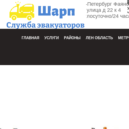
г. Санкт-Петербург Фаян
улица д 22 к 4
Круглосуточно/24 час
Зака
ГЛАВНАЯ
УСЛУГИ
РАЙОНЫ
ЛЕН ОБЛАСТЬ
МЕТР