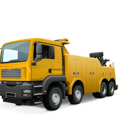
вызвать грузовой эвакуатор Клинский проспект по низк
Квалификация и опыт есть у наших сотрудников, что
уровень сервиса.
Эвакуатор Клинский проспе
круглосуточно
Телефон эвакуатора 24 часа готов принять ваш сигнал
решить вопрос с поломкой. Если на светофоре останов
завестись, эвакуатор дешево и быстро доставит автомо
технического обслуживания и за час удастся всё уладит
потратить полдня, а то и день на это. Если колесо закл
сугробе, заблокирован выезд другой машиной, можно п
нашей горячей линии. Менеджеры направят к вам техник
транспортное средство можно было вытолкнуть, вытащит
повредить его. Стоимость эвакуатора Клинский проспек
приемлема. Заказать услугу выгодно в любое время дня
Будет стоить эвакуатор Клинский
проспект дешево, если нужно
перевезти автомобиль по месту и
если его нужно перевезти в другой