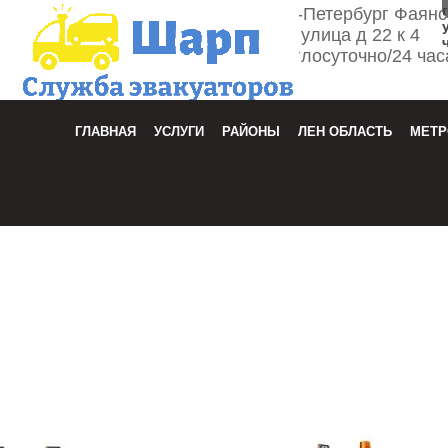
г. Санкт-Петербург Фаян
улица д 22 к 4
Круглосуточно/24 час
Зака
ГЛАВНАЯ
УСЛУГИ
РАЙОНЫ
ЛЕН ОБЛАСТЬ
МЕТР