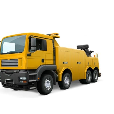
вызвать грузовой эвакуатор Английский проспект по ни
Квалификация и опыт есть у наших сотрудников, что
уровень сервиса.
Эвакуатор Английский прос
круглосуточно
Телефон эвакуатора 24 часа готов принять ваш сигнал
решить вопрос с поломкой. Если на светофоре останов
завестись, эвакуатор дешево и быстро доставит автомо
технического обслуживания и за час удастся всё уладит
потратить полдня, а то и день на это. Если колесо закл
сугробе, заблокирован выезд другой машиной, можно п
нашей горячей линии. Менеджеры направят к вам техник
транспортное средство можно было вытолкнуть, вытащит
повредить его. Стоимость эвакуатора Английский просп
приемлема. Заказать услугу выгодно в любое время дня
Будет стоить эвакуатор Английский
проспект дешево, если нужно
перевезти автомобиль по месту и
если его нужно перевезти в другой