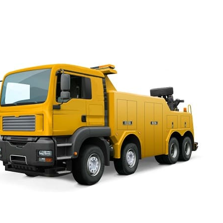
вызвать грузовой эвакуатор Александровский сад по ни
Квалификация и опыт есть у наших сотрудников, что
уровень сервиса.
Эвакуатор Александровский
круглосуточно
Телефон эвакуатора 24 часа готов принять ваш сигнал
решить вопрос с поломкой. Если на светофоре останов
завестись, эвакуатор дешево и быстро доставит автомо
технического обслуживания и за час удастся всё уладит
потратить полдня, а то и день на это. Если колесо закл
сугробе, заблокирован выезд другой машиной, можно п
нашей горячей линии. Менеджеры направят к вам техник
транспортное средство можно было вытолкнуть, вытащит
повредить его. Стоимость эвакуатора Александровский 
приемлема. Заказать услугу выгодно в любое время дня
Будет стоить эвакуатор
Александровский сад дешево, если
нужно перевезти автомобиль по
месту и если его нужно перевезти в