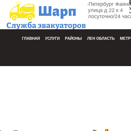
г. Санкт-Петербург Фаян
улица д 22 к 4
Круглосуточно/24 час
Зака
ГЛАВНАЯ
УСЛУГИ
РАЙОНЫ
ЛЕН ОБЛАСТЬ
МЕТР