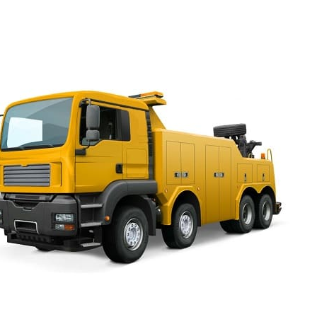
Квалификация и опыт есть у наших сотрудников, что
уровень сервиса.
Эвакуатор Альбуминная ули
круглосуточно
Телефон эвакуатора 24 часа готов принять ваш сигнал
решить вопрос с поломкой. Если на светофоре останов
завестись, эвакуатор дешево и быстро доставит автомо
технического обслуживания и за час удастся всё уладит
потратить полдня, а то и день на это. Если колесо закл
сугробе, заблокирован выезд другой машиной, можно п
нашей горячей линии. Менеджеры направят к вам техник
транспортное средство можно было вытолкнуть, вытащит
повредить его. Стоимость эвакуатора Альбуминная ули
приемлема. Заказать услугу выгодно в любое время дня
Будет стоить эвакуатор Альбуминная
улица дешево, если нужно перевезти
автомобиль по месту и если его
нужно перевезти в другой район
города, пригород. Гарантируется