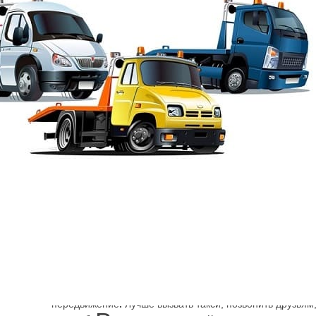
Эвакуация от Шарп
→
Адмиралтейский район
Эвакуатор Альбумин
Поломка машины, ДТП заставляет искать способ достав
механизм может быть более серьёзно, чем, кажется навс
по которой не рекомендуется стараться продолжить на 
передвижение
.
Лучше вызвать такси, позвонить друзьям