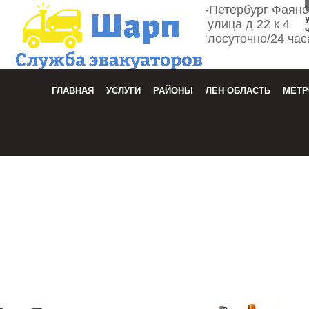
г. Санкт-Петербург Фаян
улица д 22 к 4
Круглосуточно/24 час
Зака
ГЛАВНАЯ
УСЛУГИ
РАЙОНЫ
ЛЕН ОБЛАСТЬ
МЕТР