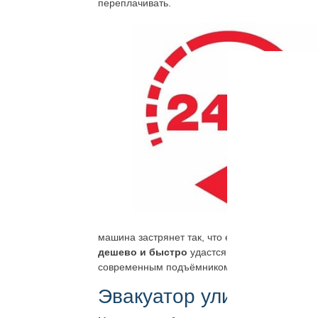
переплачивать.
машина застрянет так, что её не вытолкнуть, с
дешево и быстро
удастся всё исправить. Но
современным подъёмником наш вызвать эваку
Эвакуатор улица Розе