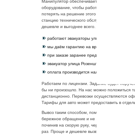
Манипулятор обеспечивает безопасность во вре
оборудование, чтобы работы оперативно выпо
потерять на решение этого вопроса или позво
станцию технического обслуживания на ремон
дешевле и выгоднее всего. Преимущества, ко
работают эвакуаторы улица Розенштейна
к
мы даём гарантию на время перевозки;
при заказе заранее предоставляется скидка
эвакуатор улица Розенштейна круглосуточн
оплата производится наличным и безналич
Работаем по лицензии. Задание будет поручен
бы ни произошло. На нас можно положиться та
дистанционно. Перевозки осуществляются офи
Тарифы для авто может предоставить в отдел
Вывоз таким способом, помощь эвакуатора это
бережное обращение и не повреждается мех
починив на скорую руку, через пару метров м
раз. Проще и дешевле вызвать эвакуатор улиц