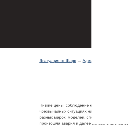
Эвакуация от Шарп
→
Адмиралтейский район
Э
Низкие цены, соблюдение евростандартов в 
чрезвычайных ситуациях на дороге. Мы много 
разных марок, моделей, спецтехникой. Вежлив
произошла авария и далее на нём ехать нельз