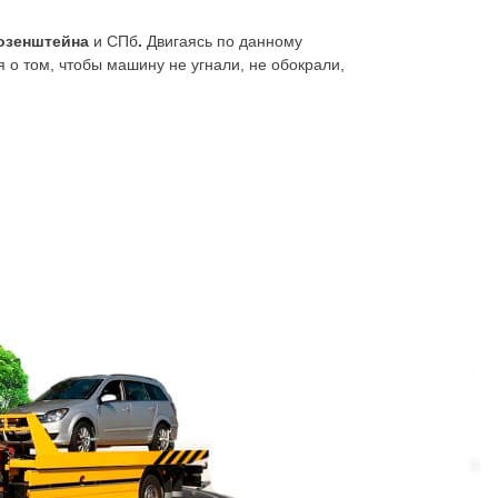
озенштейна
и СПб
.
Двигаясь по данному
 о том, чтобы машину не угнали, не обокрали,
ить попутки или идти пешком. Проще
 улица Розенштейна, позвонить нам, сообщить
 машине идёт речь, и уже через пару минут
ызов
эвакуатора улица Розенштейна дешево,
ка – по кратчайшему маршруту, удобному, с
го.
ость для имущества во время движения. Оно
олёсная база повреждена, заблокирована,
не вызовет ровным счётом никаких проблем и
Могут быть целы колёса, но пока. Иногда
онтроля, вызвать эвакуатор улица Розенштейна,
тоить в десять раз дороже. С манипулятором,