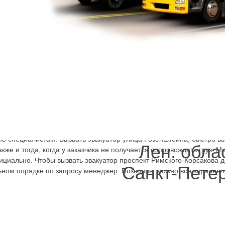
мя работ. Есть также с лебёдкой эвакуатор, не с тралом, а с кузо
лнялись, за 15-20 минут можно было проблему решить. Так, если 
нить нам, эвакуатор улица Розенштейна или вызвать в
Ленинградс
т. Доверить специалистам решение возникшей проблемы, вызвать э
торые доступны нашим клиентам:
руглосуточно
, дешево стоят услуги утром, ночью, в любой день н
;
о, недорого можно вызвать или заказать транспортировку до шином
ным расчетом;
о специалистам. Вызвать эвакуатор улица Розенштейна, быстро вы
Лен. обла
кже и тогда, когда у заказчика не получается сопровождать груз. 
циально. Чтобы вызвать эвакуатор проспект Римского-Корсакова 
Санкт-Пете
ьном порядке по запросу менеджер. Позвонив, можно всё заранее 
 наиболее правильный технически способ, так как обеспечивается
анизм автомобиля ещё больше. Выжав ещё немного из машины,
ожно вновь поломаться и неизвестно, чем обернётся авария на этот
а Розенштейна, быстрее. В Ленинградской области доставим на