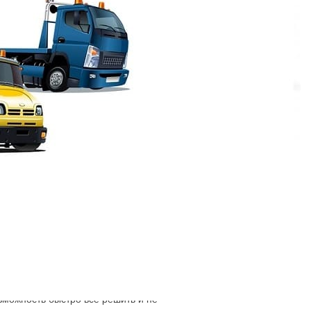
на
 для владельцев автомобилей в любых
ыки работы в самых разных ситуациях с авто
автомобиль, если он застрял, поломался,
зможность быстро всё решить и не