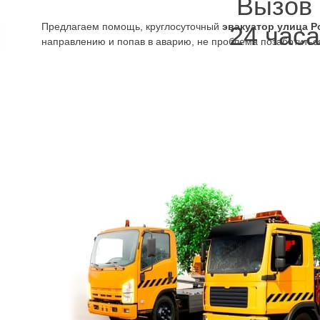
Вызов
Предлагаем помощь, круглосуточный
эвакуатор улица Р
24 часа
направлению и попав в аварию, не проблема позаботиться
не увезли на штрафстоянку, а водителю не пришлось лов
воспользоваться телефонами круглосуточных эвакуаторов
местонахождения, адрес доставки, что произошло, о какой
техника будет направлена к заказчику.
В нашем штате работают профессионалы. Стоить будет
в
и быстро будет производиться погрузка/выгрузка, перевоз
привлечением техники и оборудования надёжного, мощно
Комфортабельный трал эвакуатора гарантирует безопасн
удобно размещается и надёжно фиксируется. Даже если к
вызвать эвакуатор улица Розенштейна можно и перевозка 
не приведёт к каким-либо дополнительным повреждениям. 
колько не газуй. Если сразу, осознав, что ситуация вышла из под к
вые запчасти для повреждённой во время буксовки ходовой будут с
атор куда лучше.
нштейна вызвать