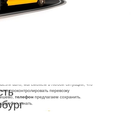
вом – в разных ситуациях используется разное
автомобиль поломался, можно весь день
кой области
, уже через 30 минут ехать на
вакуатор, Ленинградская область или Спб
едели – тарифы от 2000 рублей;
онтажа или сервиса;
везти авто, мы сможем в любой ситуации, что
сть
Можно проконтролировать перевозку
дешево,
телефон
предлагаем сохранить.
рбург
подробно узнать.