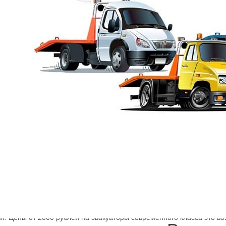
вакуатор улица Розенштей
работе делают нашу компанию надёжным партнёром и помощником
лет предоставляем услугу эвакуации и за это время приобрели нав
ые, квалифицированные сотрудники вывезут, вытащат, подтолкнут 
я. Цены от 2000 рублей на эвакуаторы современного класса это во