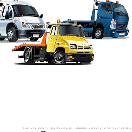
Шарп
→
Адмиралтейский район эвакуатор
Эвакуатор улица Цио
Низкие цены, соблюдение евростандартов в работе де
надёжным партнёром и помощником для владельцев а
чрезвычайных ситуациях на дороге. Мы много лет предо
и за это время приобрели навыки работы в самых разны