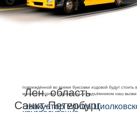
В нашем штате работают профессионалы. Стоить будет
Циолковского
дешево, и быстро будет производиться п
перевозка – по кратчайшему маршруту, удобному, с при
оборудования надёжного, мощного.
Комфортабельный трал эвакуатора гарантирует безопа
время движения. Оно удобно размещается и надёжно ф
колёсная база повреждена, заблокирована, вызвать эва
можно и перевозка не вызовет ровным счётом никаких п
каким-либо дополнительным повреждениям. Могут быть 
Иногда машина застрянет так, что её не вытолкнуть, скол
осознав, что ситуация вышла из под контроля, вызвать 
Циолковского,
дешево и быстро
удастся всё исправит
повреждённой во время буксовки ходовой будут стоить в
Лен. область
манипулятором, современным подъёмником наш вызвать
Санкт-Петербург
Эвакуатор Улица Циолковск
круглосуточно
Манипулятор обеспечивает безопасность во время работ
эвакуатор, не с тралом, а с кузовом – в разных ситуаци
оборудование, чтобы работы оперативно выполнялись, 