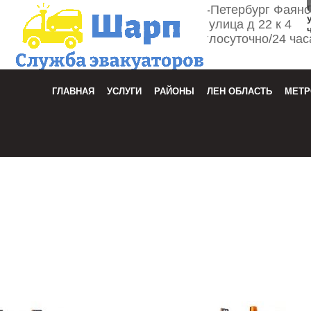
г. Санкт-Петербург Фаян
улица д 22 к 4
Круглосуточно/24 час
Зака
ГЛАВНАЯ
УСЛУГИ
РАЙОНЫ
ЛЕН ОБЛАСТЬ
МЕТР