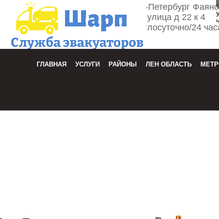
г. Санкт-Петербург Фаян
улица д 22 к 4
Круглосуточно/24 час
Зака
ГЛАВНАЯ
УСЛУГИ
РАЙОНЫ
ЛЕН ОБЛАСТЬ
МЕТР