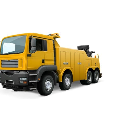
проблему решить. Так, если автомобиль поломался, мож
решение этого вопроса или позвонить нам, эвакуатор 
в
Ленинградской области
, уже через 30 минут ехать 
обслуживания на ремонт. Доверить специалистам реше
вызвать эвакуатор, Ленинградская область или Спб деше
Преимущества, которые доступны нашим клиентам:
работают эвакуаторы Сенная площадь
круглосуточ
утром, ночью, в любой день недели – тарифы от 200
мы даём гарантию на время перевозки;
при заказе заранее предоставляется скидка;
эвакуатор проспект Сенная площадь круглосуточно, 
или заказать транспортировку до шиномонтажа или с
оплата производится наличным и безналичным расч
Работаем по лицензии. Задание будет поручено специа
Сенная площадь, быстро вывезти авто, мы сможем в лю
произошло. На нас можно положиться также и тогда, когд
получается сопровождать груз. Можно проконтролирова