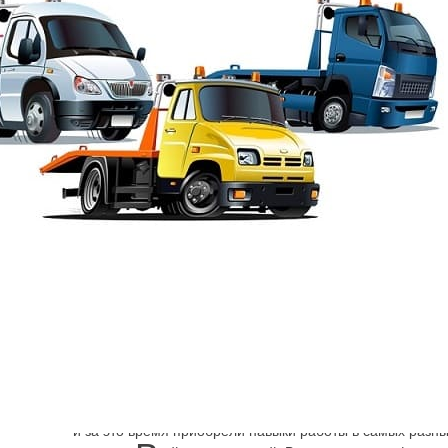
Шарп
→
Адмиралтейский район эвакуатор
Эвакуатор Сенная
Низкие цены, соблюдение евростандартов в работе де
надёжным партнёром и помощником для владельцев а
чрезвычайных ситуациях на дороге. Мы много лет предо
и за это время приобрели навыки работы в самых разны