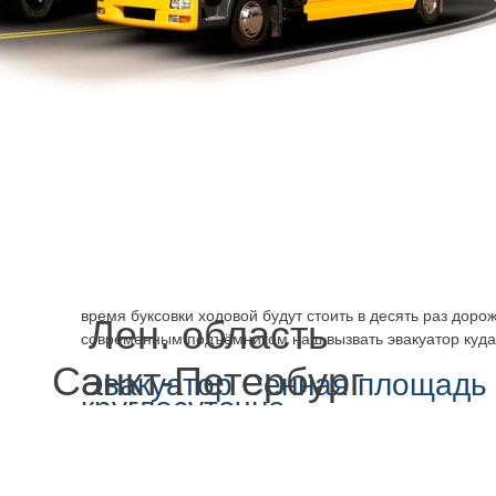
В нашем штате работают профессионалы. Стоить буде
площадь
дешево, и быстро будет производиться погрузк
кратчайшему маршруту, удобному, с привлечением техн
надёжного, мощного.
Комфортабельный трал эвакуатора гарантирует безопа
время движения. Оно удобно размещается и надёжно ф
колёсная база повреждена, заблокирована, вызвать эв
можно и перевозка не вызовет ровным счётом никаких п
каким-либо дополнительным повреждениям. Могут быть 
Иногда машина застрянет так, что её не вытолкнуть, скол
осознав, что ситуация вышла из под контроля, вызвать
дешево и быстро
удастся всё исправить. Новые запча
время буксовки ходовой будут стоить в десять раз доро
Лен. область
современным подъёмником наш вызвать эвакуатор куда
Санкт-Петербург
Эвакуатор Сенная площадь
круглосуточно
Манипулятор обеспечивает безопасность во время работ
эвакуатор, не с тралом, а с кузовом – в разных ситуаци
оборудование, чтобы работы оперативно выполнялись, 