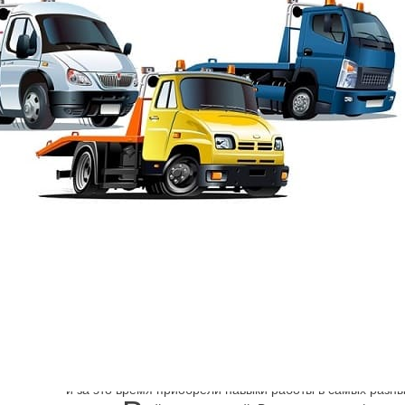
Эвакуация от Шарп
→
Адмиралтейский район
Эвакуатор Сад О
Низкие цены, соблюдение евростандартов в работе де
надёжным партнёром и помощником для владельцев а
чрезвычайных ситуациях на дороге. Мы много лет предо
и за это время приобрели навыки работы в самых разны