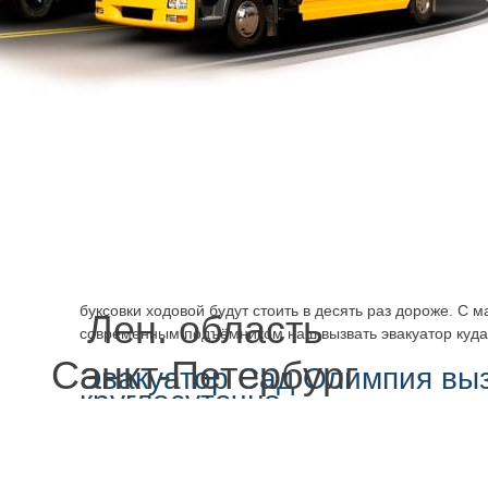
В нашем штате работают профессионалы. Стоить буде
Олимпия дешево, и быстро будет производиться погрузк
кратчайшему маршруту, удобному, с привлечением техн
надёжного, мощного.
Комфортабельный трал эвакуатора гарантирует безопа
время движения. Оно удобно размещается и надёжно ф
колёсная база повреждена, заблокирована, вызвать эв
и перевозка не вызовет ровным счётом никаких проблем 
либо дополнительным повреждениям. Могут быть целы к
машина застрянет так, что её не вытолкнуть, сколько не 
что ситуация вышла из под контроля, вызвать эвакуато
быстро
удастся всё исправить. Новые запчасти для по
буксовки ходовой будут стоить в десять раз дороже. С 
Лен. область
современным подъёмником наш вызвать эвакуатор куда
Санкт-Петербург
Эвакуатор Сад Олимпия вы
круглосуточно
Манипулятор обеспечивает безопасность во время работ
эвакуатор, не с тралом, а с кузовом – в разных ситуаци
оборудование, чтобы работы оперативно выполнялись, 