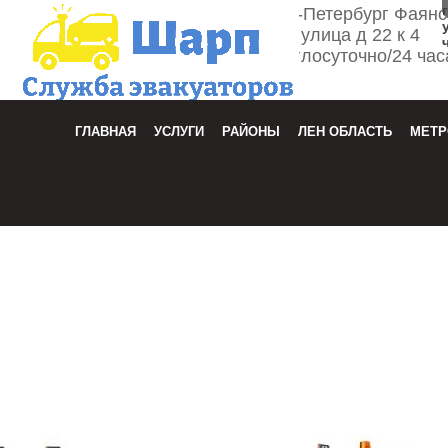
г. Санкт-Петербург Фаян
улица д 22 к 4
Круглосуточно/24 час
Зака
ГЛАВНАЯ
УСЛУГИ
РАЙОНЫ
ЛЕН ОБЛАСТЬ
МЕТР