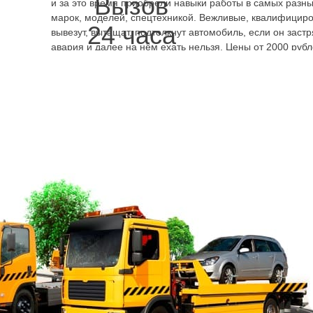
Вызов
и за это время приобрели навыки работы в самых разны
марок, моделей, спецтехникой. Вежливые, квалифицир
24 часа
вывезут, вытащат, подтолкнут автомобиль, если он заст
авария и далее на нём ехать нельзя. Цены от 2000 руб
современного класса это возможность быстро всё решит
п
о
телефонами круглосуточных эвакуаторов Набережная 
канала
,
позвонить нам, сообщить местонахождения, адр