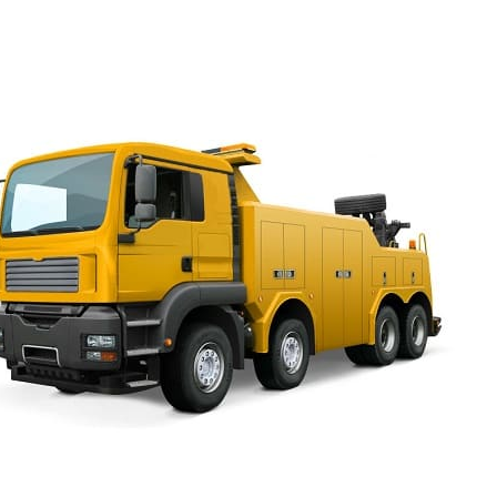
круглосуточно
Манипулятор обеспечивает безопасность во время работ
эвакуатор, не с тралом, а с кузовом – в разных ситуаци
оборудование, чтобы работы оперативно выполнялись, 
проблему решить. Так, если автомобиль поломался, мож
решение этого вопроса или позвонить нам, эвакуатор 
Адмиралтейского канала или вызвать в
Ленинградской
минут ехать на станцию технического обслуживания на 
специалистам решение возникшей проблемы, вызвать э
область или Спб дешевле и выгоднее всего. Преимущес
нашим клиентам:
работают эвакуаторы Набережная Ново-Адмиралтейс
круглосуточно
, дешево стоят услуги утром, ночью, 
тарифы от 2000 рублей;
мы даём гарантию на время перевозки;
при заказе заранее предоставляется скидка;
эвакуатор Набережная Ново-Адмиралтейского канала
можно вызвать или заказать транспортировку до шин