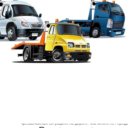
Эвакуация от Шарп
→
Адмиралтейский район
Эвакуатор Набережн
Адмиралтейского 
Низкие цены, соблюдение евростандартов в работе де
надёжным партнёром и помощником для владельцев а
чрезвычайных ситуациях на дороге. Мы много лет предо