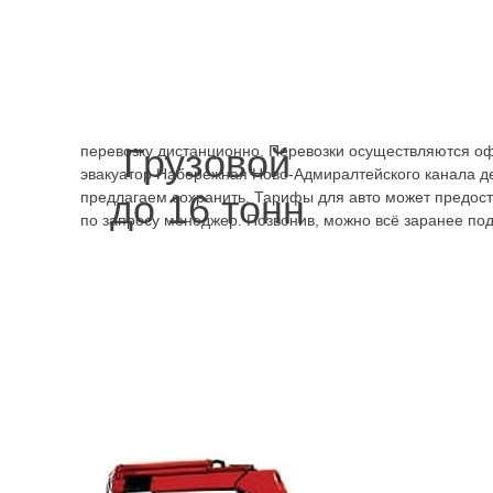
оплата производится наличным и безналичным расч
Работаем по лицензии. Задание будет поручено специа
Набережная Ново-Адмиралтейского канала, быстро выве
любой ситуации, что бы ни произошло. На нас можно по
когда у заказчика не получается сопровождать груз. Мо
Грузовой
перевозку дистанционно. Перевозки осуществляются о
эвакуатор Набережная Ново-Адмиралтейского канала д
до 16 тонн
предлагаем сохранить. Тарифы для авто может предост
по запросу менеджер. Позвонив, можно всё заранее под
Вывоз таким способом, помощь
эвакуатора это наиболее
правильный технически способ, так
как обеспечивается бережное
обращение и не повреждается
механизм автомобиля ещё больше.
Выжав ещё немного из машины,
починив на скорую руку, через пару
метров можно вновь поломаться и неизвестно, чем обер
Проще и дешевле вызвать эвакуатор Набережная Ново-
быстрее. В Ленинградской области доставим на ближай