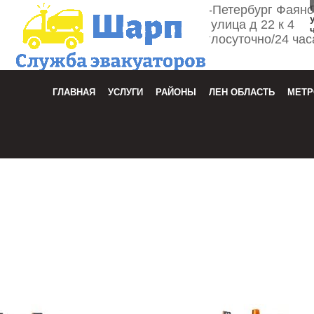
г. Санкт-Петербург Фаян
улица д 22 к 4
Круглосуточно/24 час
Зака
ГЛАВНАЯ
УСЛУГИ
РАЙОНЫ
ЛЕН ОБЛАСТЬ
МЕТР